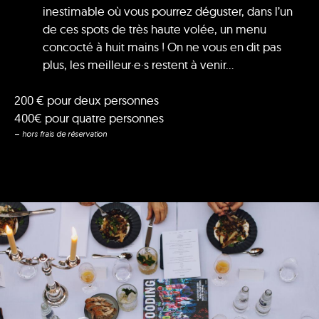
inestimable où vous pourrez déguster,
dans l’un
de ces spots de
très
haut
e
vol
ée
, un
menu
concocté
à huit mains ! On ne vous en dit pas
plus, les
meilleur·e·s
restent à venir…
200 € pour deux personnes
400€ pour quatre personnes
–
hors frais de réservation