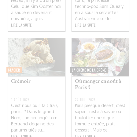
restau’, il n’y a qu’un plat !
turfu, la princesse
Celui que Kim Oosterlinck
techno-pop Sam Quealy
a sauté en devenant
en a sous la serviette !
cuisinière, aiguis...
Australienne sur le ...
LIRE LA SUITE
LIRE LA SUITE
GLACIER
LA CRÈME DE LA CRÈME
Crémoir
Où manger en août à
Paris ?
1 AOÛT 2026
29 JUIL. 2026
C’est nous ou il fait frais,
Paris presque désert, c’est
par ici ? Dans le grand
super... reste à savoir où
Nord, l’ancien ingé Tom
boulotter une digne
Bertrand dégaine des
formule entrée, plat,
parfums triés su...
dessert ! Mais pa...
LIRE LA SUITE
LIRE LA SUITE