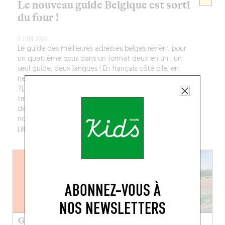
Le nouveau guide Belgique est sorti
du four !
3 JUIN 2026
Le guide des meilleures adresses belges revient pour
un quatrième opus dans un format deux en un : un
seul guide, deux langues ! En français côté pile, en
néerlandais côté face (à moins que ce ne soit l’inverse
?), avec deux couvertures distinctes illustrées par le
trrrès talentueux peintre flamand Dittmar Viane autour
de la fameuse botte d’asperges du Royaume ! Dans ce
nouvel opu...
LIRE LA SUITE
ABONNEZ-VOUS À
NOS NEWSLETTERS
Guide Fooding France
Guide « Sur la route