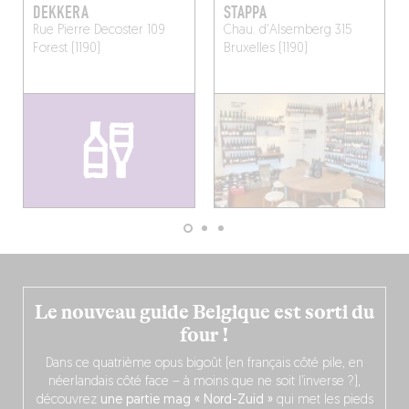
DEKKERA
STAPPA
Rue Pierre Decoster 109
Chau. d'Alsemberg 315
Forest (1190)
Bruxelles (1190)
Le nouveau guide Belgique est sorti du
four !
Dans ce quatrième opus bigoût (en français côté pile, en
néerlandais côté face – à moins que ne soit l’inverse ?),
découvrez
une partie mag « Nord-Zuid »
qui met les pieds