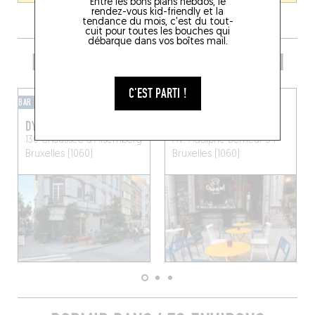
Entre les bons plans hebdos, le
rendez-vous kid-friendly et la
tendance du mois, c'est du tout-
cuit pour toutes les bouches qui
débarque dans vos boîtes mail.
PRENDRE UN VERRE DANS LE COIN
C'EST PARTI !
BAR À BIÈRES
BAR À VINS
DYNAMO - BAR DE SOIF
GAMIN!
130 Chaussée d'Alsemberg
Av. Adolphe Demeur 34
Bruxelles (1060)
Bruxelles (1060)