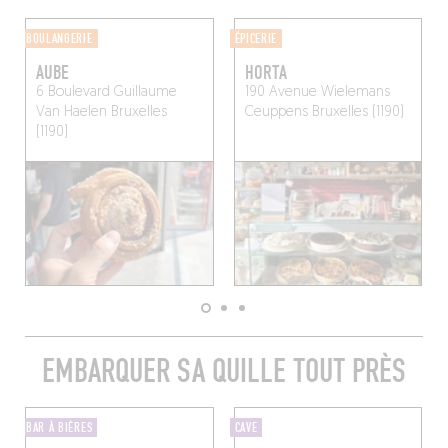
BOULANGERIE
ÉPICERIE
AUBE
HORTA
6 Boulevard Guillaume
190 Avenue Wielemans
Van Haelen
Bruxelles
Ceuppens
Bruxelles (1190)
(1190)
EMBARQUER SA QUILLE TOUT PRÈS
BAR À BIÈRES
CAVE