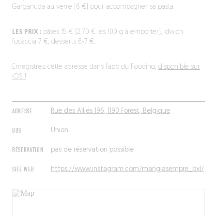
Garganuda au verre (6 €) pour accompagner sa pasta.
LES PRIX :
pâtes 15 € (2,70 € les 100 g à emporter), ‘dwich
focaccia 7 €, desserts 6-7 €.
Enregistrez cette adresse dans l’app du Fooding,
disponible sur
iOS !
ADRESSE
Rue des Alliés 196, 1190 Forest, Belgique
BUS
Union
RÉSERVATION
pas de réservation possible
SITE WEB
https://www.instagram.com/mangiasempre_bxl/