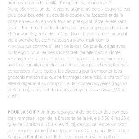
tireuses à bière de sa ville d’adoption. Sa bonne idée ?
MangiaSempre, un deli-épicerie augmenté de dix couverts, pas
plus, pour boulotter au coude-à-coude une focaccia et de la
pasta en veux-tu en voilà, tout en pratiquant l’épaulé-jeté sans
forcer. Tout un art perfectionné avec son compagnon brasseur
Florian van Roy, rebaptisé « Chef Flo » chaque samedi quand il
vient prendre les commandes du piano, maîtrisant la
mantecatura
comme s’il était de là-bas. Ce jour-là, c’était avec
du taleggio pour lier des strozzapreti parfaitement al dente,
rehaussés de salsiccia épicée… et engloutis sans se faire prier,
avant de parfaits cannoli à la ricotta et aux pistaches siciliennes
concassées. Autre option, les pâtes du jour à emporter (des
gnocchis maison aux quatre fromages cette fois), la charcut’ qui
attend sagement au comptoir, et les conserves, pâtes (Lagano
et Rummo), sauces et douceurs en rayon.
Forza Giulia!
// Kiko
Zushi
POUR LA SOIF ?
Un frigo regorgeant de bières et des pompes
bien remplies (lager de la Brasserie de la Mule à 3,50 € les 25 cl,
gueuze Cantillon à 5,50 € les 25 cl), des bouteilles de vin dont
une poignée nature (blanc toscan signé Ottomani à 18 €, rouge
Sanjolais d’Ombrie à 24,10 €), ou encore un valpolicella de