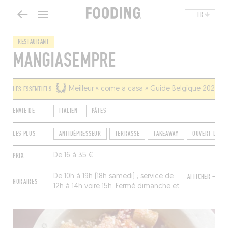
FR
RESTAURANT
MANGIASEMPRE
LES ESSENTIELS
Meilleur « come a casa » Guide Belgique 2024
ENVIE DE
ITALIEN
PÂTES
LES PLUS
ANTIDÉPRESSEUR
TERRASSE
TAKEAWAY
OUVERT LE MI
PRIX
De 16 à 35 €
De 10h à 19h (18h samedi)
; service de
AFFICHER +
HORAIRES
12h à 14
h voire
15
h
.
Fermé dimanche et
lundi.