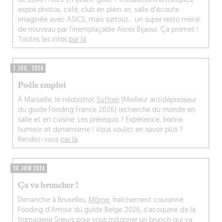
de LUMA Arles. En avant-goût ? Installations artistiques,
expos photos, café, club en plein air, salle d'écoute
imaginée avec ASICS, mais surtout... un super resto mené
de nouveau par l'irremplaçable Alexis Bijaoui. Ça promet !
Toutes les infos
par là
.
1 JUIL. 2026
Poêle emploi
À Marseille, le néobistrot
Suffren
(Meilleur antidépresseur
du guide Fooding France 2026) recherche du monde en
salle et en cuisine. Les prérequis ? Expérience, bonne
humeur et dynamisme ! Vous voulez en savoir plus ?
Rendez-vous
par là
.
30 JUIN 2026
Ça va bruncher !
Dimanche à Bruxelles,
Môme
, fraîchement couronné
Fooding d'Amour du guide Belge 2026, s'acoquine de la
fromagerie
Sœurs
pour vous mitonner un brunch qui va