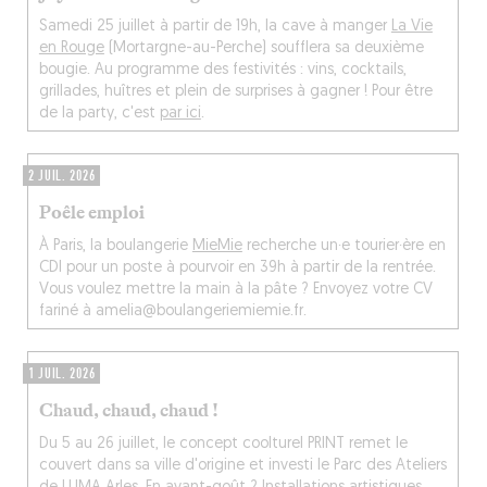
Samedi 25 juillet à partir de 19h, la cave à manger
La Vie
en Rouge
(Mortargne-au-Perche) soufflera sa deuxième
bougie. Au programme des festivités : vins, cocktails,
grillades, huîtres et plein de surprises à gagner ! Pour être
de la party, c'est
par ici
.
2 JUIL. 2026
Poêle emploi
À Paris, la boulangerie
MieMie
recherche un·e tourier·ère en
CDI pour un poste à pourvoir en 39h à partir de la rentrée.
Vous voulez mettre la main à la pâte ? Envoyez votre CV
fariné à amelia@boulangeriemiemie.fr.
1 JUIL. 2026
Chaud, chaud, chaud !
Du 5 au 26 juillet, le concept coolturel PRINT remet le
couvert dans sa ville d'origine et investi le Parc des Ateliers