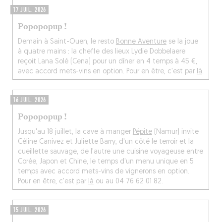
17 JUIL. 2026
Popopopup !
Demain à Saint-Ouen, le resto
Bonne Aventure
se la joue
à quatre mains : la cheffe des lieux Lydie Dobbelaere
reçoit Lana Solé (Cena) pour un dîner en 4 temps à 45 €,
avec accord mets-vins en option. Pour en être, c'est par
là
.
16 JUIL. 2026
Popopopup !
Jusqu'au 18 juillet, la cave à manger
Pépite
(Namur) invite
Céline Canivez et Juliette Barry, d'un côté le terroir et la
cueillette sauvage, de l'autre une cuisine voyageuse entre
Corée, Japon et Chine, le temps d'un menu unique en 5
temps avec accord mets-vins de vignerons en option.
Pour en être, c'est par
là
ou au 04 76 62 01 82.
15 JUIL. 2026