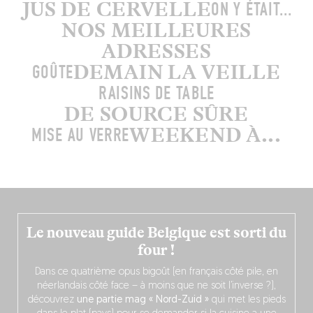
JUS DE CERVELLE
ON Y ÉTAIT...
NOS MEILLEURES
ADRESSES
DEMAIN LA VEILLE
GOÛTE
RAISINS DE TABLE
DE SOURCE SÛRE
WEEKEND À...
MISE AU VERRE
Le nouveau guide Belgique est sorti du
four !
Dans ce quatrième opus bigoût (en français côté pile, en
néerlandais côté face – à moins que ne soit l’inverse ?),
découvrez
une partie mag « Nord-Zuid »
qui met les pieds