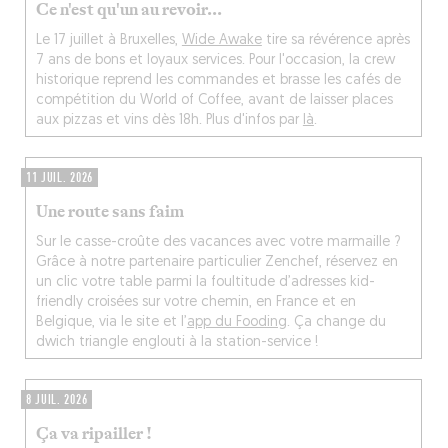
Ce n'est qu'un au revoir...
Le 17 juillet à Bruxelles,
Wide Awake
tire sa révérence après
7 ans de bons et loyaux services. Pour l'occasion, la crew
historique reprend les commandes et brasse les cafés de
compétition du World of Coffee, avant de laisser places
aux pizzas et vins dès 18h. Plus d'infos par
là
.
11 JUIL. 2026
Une route sans faim
Sur le casse-croûte des vacances avec votre marmaille ?
Grâce à notre partenaire particulier Zenchef, réservez en
un clic votre table parmi la foultitude d’adresses kid-
friendly croisées sur votre chemin, en France et en
Belgique, via le site et l’
app du Fooding
. Ça change du
dwich triangle englouti à la station-service !
8 JUIL. 2026
Ça va ripailler !