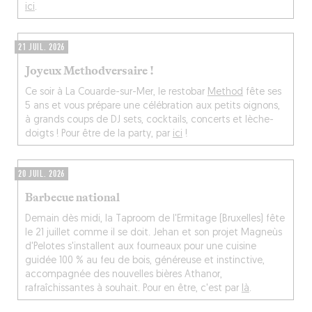
ici
.
21 JUIL. 2026
Joyeux Methodversaire !
Ce soir à La Couarde-sur-Mer, le restobar
Method
fête ses
5 ans et vous prépare une célébration aux petits oignons,
à grands coups de DJ sets, cocktails, concerts et lèche-
doigts ! Pour être de la party, par
ici
!
20 JUIL. 2026
Barbecue national
Demain dès midi, la Taproom de l'Ermitage (Bruxelles) fête
le 21 juillet comme il se doit. Jehan et son projet Magneùs
d'Pelotes s'installent aux fourneaux pour une cuisine
guidée 100 % au feu de bois, généreuse et instinctive,
accompagnée des nouvelles bières Athanor,
rafraîchissantes à souhait. Pour en être, c'est par
là
.