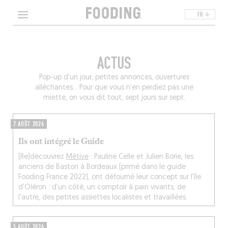
FR
ACTUS
Pop-up d’un jour, petites annonces, ouvertures
alléchantes… Pour que vous n'en perdiez pas une
miette, on vous dit tout, sept jours sur sept.
7 AOÛT 2026
Ils ont intégré le Guide
(Re)découvrez
Métive
: Pauline Celle et Julien Borie, les
anciens de Baston à Bordeaux (primé dans le guide
Fooding France 2022), ont défourné leur concept sur l’île
d’Oléron : d’un côté, un comptoir à pain vivants, de
l’autre, des petites assiettes localistes et travaillées.
5 AOÛT 2026