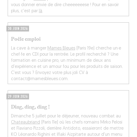
vous donner envie de dire cheeeeeeese ! Pour en savoir
plus, c'est par
là
.
30 JUIN 2026
Poêle emploi
La cave à manger
Marnes Bleues
(Paris 19e) cherche un·e
chef·fe en CDI pour la rentrée. Le profil recherché ? Une
formation en cuisine pro, un minimum de deux ans
d'expérience et un amour fou pour les produits de saison.
C'est vous ? Envoyez votre plus joli CV à
contact@marnesbleues.com.
29 JUIN 2026
Ding, ding, ding !
Dimanche 5 juillet pour le déjeuner, nouveau combat au
Chateaubriand
(Paris 11e) où les chefs romains Mirko Pelosi
et Flaviano Pizzoli, derrière Antidoto, essaieront de mettre
KO Léonardo Righini et Iñaki Aizpitarte autour d'un menu