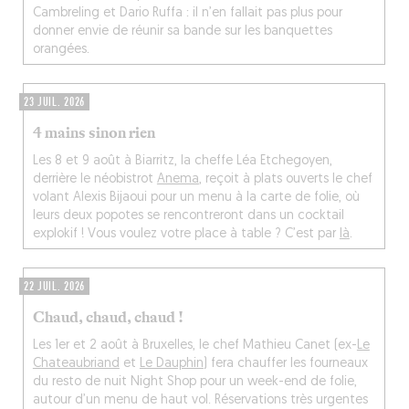
Cambreling et Dario Ruffa : il n’en fallait pas plus pour
donner envie de réunir sa bande sur les banquettes
orangées.
23 JUIL. 2026
4 mains sinon rien
Les 8 et 9 août à Biarritz, la cheffe Léa Etchegoyen,
derrière le néobistrot
Anema
, reçoit à plats ouverts le chef
volant Alexis Bijaoui pour un menu à la carte de folie, où
leurs deux popotes se rencontreront dans un cocktail
explokif ! Vous voulez votre place à table ? C’est par
là
.
22 JUIL. 2026
Chaud, chaud, chaud !
Les 1er et 2 août à Bruxelles, le chef Mathieu Canet (ex-
Le
Chateaubriand
et
Le Dauphin
) fera chauffer les fourneaux
du resto de nuit Night Shop pour un week-end de folie,
autour d’un menu de haut vol. Réservations très urgentes