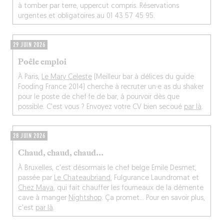
à tomber par terre, uppercut compris. Réservations
urgentes et obligatoires au 01 43 57 45 95.
29 JUIN 2026
Poêle emploi
À Paris,
Le Mary Celeste
(Meilleur bar à délices du guide
Fooding France 2014) cherche à recruter un·e as du shaker
pour le poste de chef·fe de bar, à pourvoir dès que
possible. C'est vous ? Envoyez votre CV bien secoué
par là
.
28 JUIN 2026
Chaud, chaud, chaud...
À Bruxelles, c'est désormais le chef belge Emile Desmet,
passée par
Le Chateaubriand
, Fulgurance Laundromat et
Chez Maya
, qui fait chauffer les fourneaux de la démente
cave à manger
Nightshop
. Ça promet... Pour en savoir plus,
c'est
par là
.