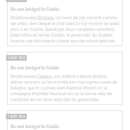
Ils ont intégré le Guide
(Re)découvrez
Bittikesu
, un havre de zen nommé comme
ses aïeux, dans lequel le chef Jules St-Cyr montre de quels
plats il se chauffe. Épaulé par deux compères canadiens,
Dylan Mota et James Gordon, le jeune mec du Québec
invente une étincelante cuisine sourcée nature peinture.
3 AOÛT 2026
Ils ont intégré le Guide
(Re)découvrez
Falasca
, une sublime cabane dedans-
dehors donnant sur les scintillantes montagnes corses de
Balagne, que le
cucinaru
Jean-Baptiste Moretti et sa
compagne Mathilde Macloud ont eu la bonne idée de
construire sur les terres agricoles du grand-père.
1 AOÛT 2026
Ils ont intégré le Guide