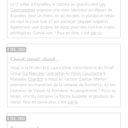
Le 17 juillet à Bruxelles, le traiteur au grand cœur
Les
Gastrosophes
organise une virée nautique au départ de
Bruxelles, pour un menu en six escales. Et puisqu'un repas
ne vaut le coup que s’il est partagé, l'équipe suspend
également une dizaine de repas pour des invité·es moins
privilégié·es. Génial non ? Pour en être, c'est
par ici
.
7 JUIL. 2026
Chaud, chaud, chaud...
Jusqu'à la fin de l'été, Laura Vidal, cofondatrice du Small
Group (
La Mercerie
,
Livingston
et
Pétrin Couchette
à
Marseille,
Chardon
à Arles) et l'artiste Gaëtan Marron
prennent les manettes de la terrasse de Rochetta, sur les
hauteurs de Vaison-la-Romaine. Au programme ? Pizza au
levain, vins du domaine La Roche Buissiere et produits du
terroir. Pour en savoir plus, c'est
par là
.
6 JUIL. 2026