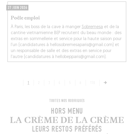
27 JUIN 2026
Poêle emploi
À Paris, les boss de la cave à manger
Sobremesa
et de la
cantine vietnamienne BEP recrutent du beau monde : des
extras en sommellerie et service pour la haute saison pour
l'un (candidatures à hellosobremesaparis@gmail.com) et
un responsable de salle et des extras en service pour
l'autre (candidatures à hellobepparis@gmail.com).
1
2
3
4
5
6
110
TOUTES NOS RUBRIQUES
HORS MENU
LA CRÈME DE LA CRÈME
LEURS RESTOS PRÉFÉRÉS