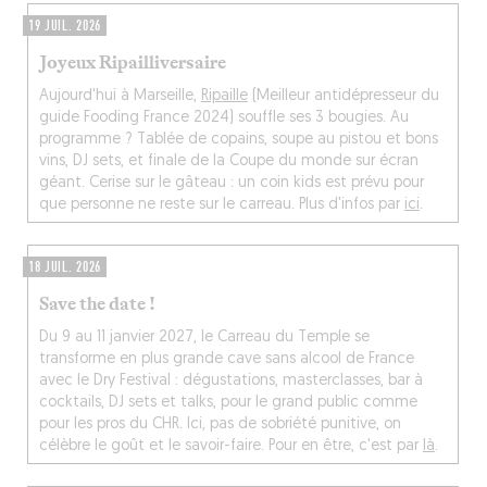
19 JUIL. 2026
Joyeux Ripailliversaire
Aujourd'hui à Marseille,
Ripaille
(Meilleur antidépresseur du
guide Fooding France 2024) souffle ses 3 bougies. Au
programme ? Tablée de copains, soupe au pistou et bons
vins, DJ sets, et finale de la Coupe du monde sur écran
géant. Cerise sur le gâteau : un coin kids est prévu pour
que personne ne reste sur le carreau. Plus d'infos par
ici
.
18 JUIL. 2026
Save the date !
Du 9 au 11 janvier 2027, le Carreau du Temple se
transforme en plus grande cave sans alcool de France
avec le Dry Festival : dégustations, masterclasses, bar à
cocktails, DJ sets et talks, pour le grand public comme
pour les pros du CHR. Ici, pas de sobriété punitive, on
célèbre le goût et le savoir-faire. Pour en être, c'est par
là
.