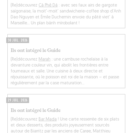
(Re)découvrez
Cà Phê Dá
: avec ses faux airs de gargote
saïgonaise, la moit’-moit’ sandwicherie-coffee shop d’Anh
Dao Nguyen et Émile Duchemin envoie du pâté viet’ à
Marseille... Un plan bánh mìrobolant !
30 JUIL. 2026
Ils ont intégré le Guide
(Re)découvrez
Marah
: une cambuse rochelaise à la
devanture couleur vin, qui abolit les frontières entre
fourneaux et salle. Une cuisine à deux directe et
réjouissante, où le poisson est roi de la maison – et passe
régulièrement par la case maturation…
29 JUIL. 2026
Ils ont intégré le Guide
(Re)découvrez
Bar Mada
! Une carte resserrée de six plats
et deux desserts, des produits joyeusement sourcés
autour de Biarritz par les anciens de Carøe, Matthieu