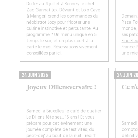
Du 1er au 4 juillet à Rennes, le chef
Zac Gannat (ex-Déviant et Lolo Cave
à Manger) prend les commandes du
Demain,
néobistrot
Jozy
pour fricoter une
Pizza To
cuisine instinctive et percutante. Au
monde, 
programme ? Un menu unique en 5
ses pât
temps le soir, et un plus court à la
Fine Fleu
carte le midi. Réservations vivement
France-N
conseillées
par ici
.
une mie
24 JUIN 2026
24 JUIN 2
Joyeux Dillensversaire !
Ce n'
Samedi à Bruxelles, le café de quatier
Le Dillens
fête ses... 13 ans ! Et vous
prépare pour cet événement une
Samedi à
journée complète de festivités, du
comptoi
petit-déj' au bout de la nuit : rediff'
définiti