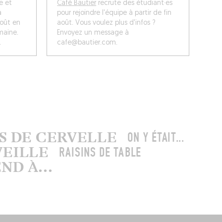
e et
Café Bautier
recrute des étudiant·es
à
pour rejoindre l'équipe à partir de fin
août en
août. Vous voulez plus d'infos ?
emaine.
Envoyez un message à
.
cafe@bautier.com.
US DE CERVELLE
ON Y ÉTAIT...
VEILLE
RAISINS DE TABLE
D À...