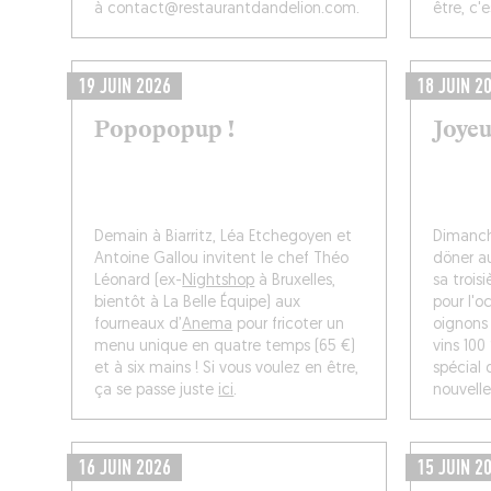
à contact@restaurantdandelion.com.
être, c'
19 JUIN 2026
18 JUIN 2
Popopopup !
Joyeu
Demain à Biarritz, Léa Etchegoyen et
Dimanche
Antoine Gallou invitent le chef Théo
döner a
Léonard (ex-
Nightshop
à Bruxelles,
sa troi
bientôt à La Belle Équipe) aux
pour l'o
fourneaux d’
Anema
pour fricoter un
oignons 
menu unique en quatre temps (65 €)
vins 100
et à six mains ! Si vous voulez en être,
spécial 
ça se passe juste
ici
.
nouvelle
16 JUIN 2026
15 JUIN 2