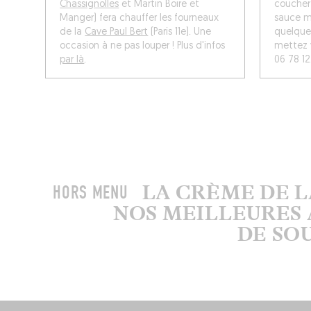
Chassignolles
et Martin Boire et
coucher 
Manger) fera chauffer les fourneaux
sauce mé
de la
Cave Paul Bert
(Paris 11e). Une
quelques
occasion à ne pas louper ! Plus d'infos
mettez 
par là
.
06 78 12
LA CRÈME DE 
HORS MENU
NOS MEILLEURES 
DE SO