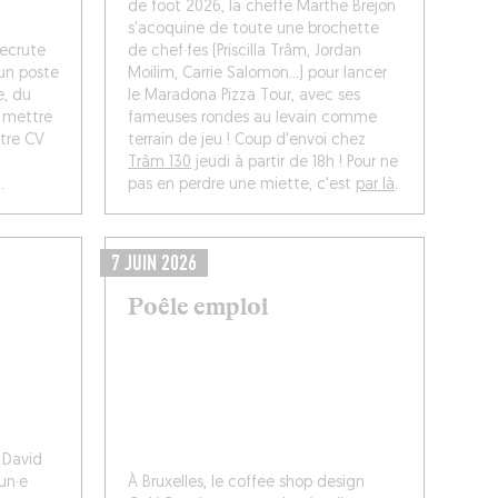
de foot 2026, la cheffe Marthe Brejon
s'acoquine de toute une brochette
ecrute
de chef·fes (Priscilla Trâm, Jordan
un poste
Moilim, Carrie Salomon...) pour lancer
e, du
le Maradona Pizza Tour, avec ses
 mettre
fameuses rondes au levain comme
otre CV
terrain de jeu ! Coup d'envoi chez
Trâm 130
jeudi à partir de 18h ! Pour ne
.
pas en perdre une miette, c'est
par là
.
7 JUIN 2026
Poêle emploi
e David
un·e
À Bruxelles, le coffee shop design