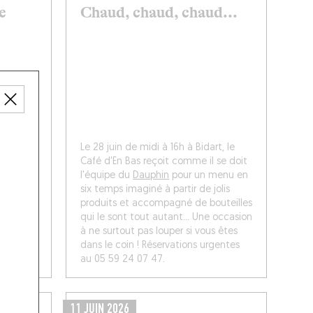
e
Chaud, chaud, chaud...
Le 28 juin de midi à 16h à Bidart, le
Café d'En Bas reçoit comme il se doit
ina
l'équipe du
Dauphin
pour un menu en
neaux du
six temps imaginé à partir de jolis
 des
produits et accompagné de bouteilles
sauce
qui le sont tout autant... Une occasion
s
à ne surtout pas louper si vous êtes
 07 52
dans le coin ! Réservations urgentes
au 05 59 24 07 47.
11 JUIN 2026