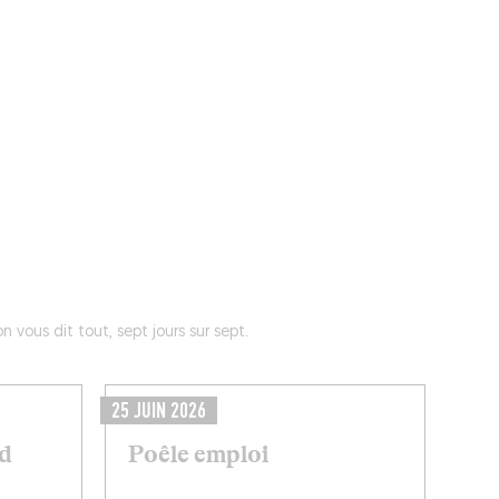
ÉVÉNEMENTS
BELGIQUE
Kids
 vous dit tout, sept jours sur sept.
25 JUIN 2026
ud
Poêle emploi