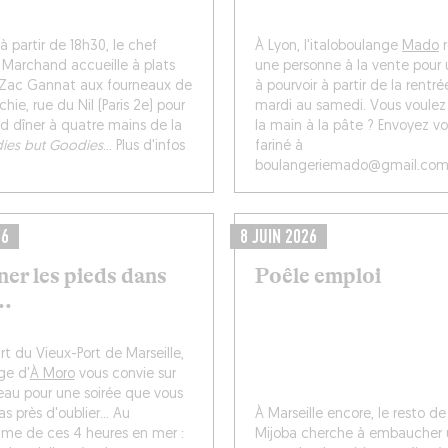
 partir de 18h30, le chef
À Lyon, l'italoboulange
Mado
r
 Marchand accueille à plats
une personne à la vente pour 
 Zac Gannat aux fourneaux de
à pourvoir à partir de la rentré
chie, rue du Nil (Paris 2e) pour
mardi au samedi. Vous voulez
d dîner à quatre mains de la
la main à la pâte ? Envoyez v
dies but Goodies
... Plus d'infos
fariné à
boulangeriemado@gmail.com
26
8 JUIN 2026
ner les pieds dans
Poêle emploi
..
t du Vieux-Port de Marseille,
ge d'
À Moro
vous convie sur
eau pour une soirée que vous
s près d'oublier... Au
À Marseille encore, le resto d
me de ces 4 heures en mer :
Mijoba cherche à embaucher 