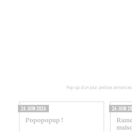
MAGAZINE
RESTAURANTS
CHAM
Pop-up d’un jour, petites annonces,
26 JUIN 2026
26 JUIN 2
Popopopup !
Ramen
maiso