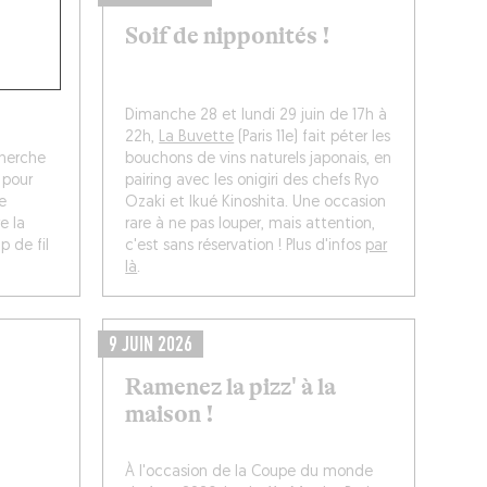
Soif de nipponités !
Dimanche 28 et lundi 29 juin de 17h à
22h,
La Buvette
(Paris 11e) fait péter les
cherche
bouchons de vins naturels japonais, en
 pour
pairing avec les onigiri des chefs Ryo
e
Ozaki et Ikué Kinoshita. Une occasion
e la
rare à ne pas louper, mais attention,
p de fil
c'est sans réservation ! Plus d'infos
par
là
.
9 JUIN 2026
Ramenez la pizz' à la
maison !
À l'occasion de la Coupe du monde