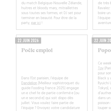
du match Belgique-Nouvelle Zélande,
de très 
huitres et bloody mary, mitraillettes
Ravalez 
sous toutes ses formes, et DJ set pour
boire un
terminer en beauté. Pour être de la
l'équipe 
party,
par ici
!
aventure
22 JUIN 2026
22 JUIN 2
Poêle emploi
Popo
Ce week
Toy
(Par
pour so
Dans l’Est parisien, l'équipe de
Black y 
Dandelion
(Meilleur sophistroquet du
Ryuichi 
guide Fooding France 2025) engage
Tokyo), 
un·e chef·fe de partie confirmé·e (ou
d'authe
un·e second·e) qui soit dispo dès
dans un 
juillet. Vous voulez faire partie de
poisson
l'équipe ? Envoyez votre candidature
louper s