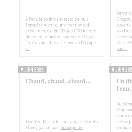
Demain à
À Paris, le tonitruant resto de nuit
Gregory
Tempête
recrute un·e barman·aid
ouverts
expérimenté·e en CDI (ou CDD longue
son Fren
durée) du mardi au samedi de 17h à
le secon
2h. Ça vous shake ? Ecrivez à l'équipe
série
Ol
ici
.
par ici
.
9 JUIN 2026
8 JUIN 20
Chaud, chaud, chaud...
Un dî
l'eau.
Au dépar
l'équipa
leur bat
Jusqu'au 13 juin, le chef anglais Gareth
n'êtes pa
Storey (passé par l'
Auberge de
program