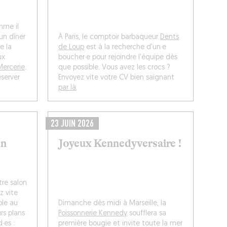
mme il
un dîner
À Paris, le comptoir barbaqueur
Dents
e la
de Loup
est à la recherche d'un·e
ux
boucher·e pour rejoindre l'équipe dès
Mercerie
.
que possible. Vous avez les crocs ?
éserver
Envoyez vite votre CV bien saignant
par là
.
23 JUIN 2026
en
Joyeux Kennedyversaire !
re salon
z vite
ble au
Dimanche dès midi à Marseille, la
rs plans
Poissonnerie Kennedy
soufflera sa
·es :
première bougie et invite toute la mer