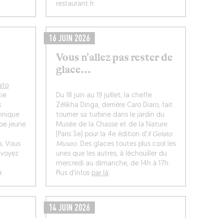
restaurant.fr.
16 JUIN 2026
Vous n'allez pas rester de
glace...
ato
tie
Du 18 juin au 19 juillet, la cheffe
s
Zélikha Dinga, derrière Caro Diaro, fait
hnique
tourner sa turbine dans le jardin du
ipe jeune
Musée de la Chasse et de la Nature
(Paris 3e) pour la 4e édition d'
Il Gelato
s. Vous
Museo
. Des glaces toutes plus cool les
nvoyez
unes que les autres, à léchouiller du
mercredi au dimanche, de 14h à 17h.
r.
Plus d'infos
par là
.
14 JUIN 2026