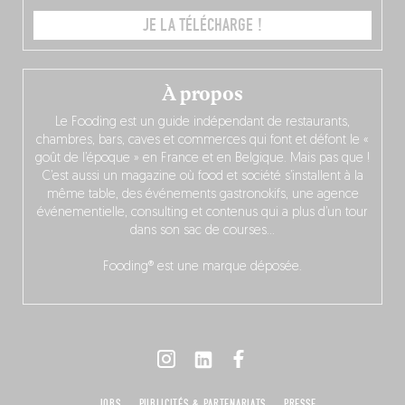
JE LA TÉLÉCHARGE !
À propos
Le Fooding est un guide indépendant de restaurants,
chambres, bars, caves et commerces qui font et défont le «
goût de l’époque » en France et en Belgique. Mais pas que !
C’est aussi un magazine où food et société s’installent à la
même table, des événements gastronokifs, une agence
événementielle, consulting et contenus qui a plus d’un tour
dans son sac de courses…
Fooding® est une marque déposée.
JOBS
PUBLICITÉS & PARTENARIATS
PRESSE