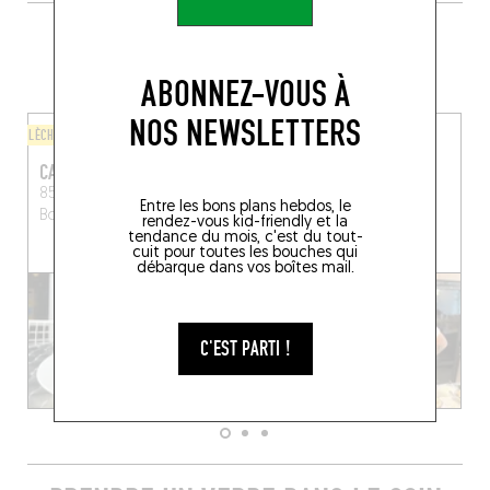
PLUS DE TABLES DE GENRE À
PROXIMITÉ
ABONNEZ-VOUS À
NOS NEWSLETTERS
LÈCHE-DOIGTS
ISRAÉLIEN
CAFÉ BB
KEDEM
85 Cr Maréchal Juin
16 Rue Jean Burguet
Entre les bons plans hebdos, le
Bordeaux (33000)
Bordeaux (33000)
rendez-vous kid-friendly et la
tendance du mois, c'est du tout-
cuit pour toutes les bouches qui
débarque dans vos boîtes mail.
C'EST PARTI !