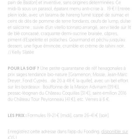
pain de Baston) et inventive, sans origines déterminées. Ce
midi-là sous un parasol, épatant menu anti-crise à… 19 € ! Entrée
plein iode, avec un tarama de hareng fumé toppé de sumac et
ceint de dés de pomme de terre fondants, œufs de lump, dulse
et salicorne ; suivie d’un vitello tonnato arrangé, servi tiède sur lit
de blé concassé, craquante demi-sucrine braisée, câpres,
piment d’Espelette et pistaches. Gourmand et pêchu jusqu’au
dessert, une figue émincée, crumble et crème de tahini noir.
// Kelly Slatée
POUR LA SOIF ?
Une petite quarantaine de réf hexagonales à
prix sages tendance bio-nature (Gramenon, Mosse, Jean-Marc
Dreyer, Fond Cyprès… de 20 à 48 € la quille), avec un bel effort
sur les bordeaux : Bouffonne de la Maison Advinam (39 €),
pessac-léognan du Château Coquillas (31 €), saint-émilion 2016
du Château Tour Peyronneau (41 €), etc. Verres à 6 €.
LES PRIX :
Formules 19-21 € (midi), carte 26-41 € (soir).
Enregistrez cette adresse dans l’app du Fooding,
disponible sur
iOS !