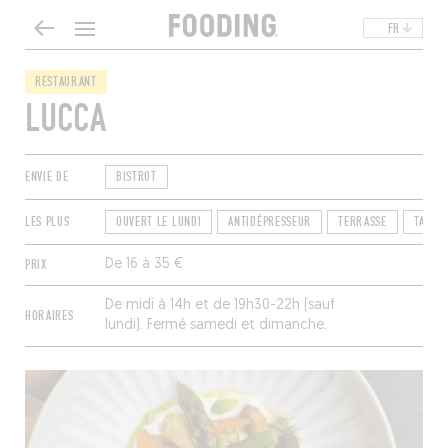
FR
RESTAURANT
LUCCA
ENVIE DE
BISTROT
LES PLUS
OUVERT LE LUNDI
ANTIDÉPRESSEUR
TERRASSE
TAKEA
PRIX
De 16 à 35 €
De midi à 14h et de 19h30-22h (sauf
HORAIRES
lundi). Fermé samedi et dimanche.