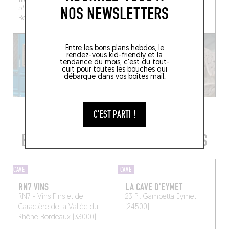
NOS NEWSLETTERS
59 Rue des Remparts
11 Rue Duffour Dubergier
Bordeaux (33000)
Bordeaux (33000)
Entre les bons plans hebdos, le
rendez-vous kid-friendly et la
tendance du mois, c'est du tout-
cuit pour toutes les bouches qui
débarque dans vos boîtes mail.
C'EST PARTI !
EMBARQUER SA QUILLE TOUT PRÈS
CAVE
CAVE
RN7 VINS
LA CAVE D'EYMET
RN7 - Vins Fins et de
23 Pl. Gambetta
Eymet
Caractère de la Vallée du
(24500)
Rhône
Bordeaux (33000)