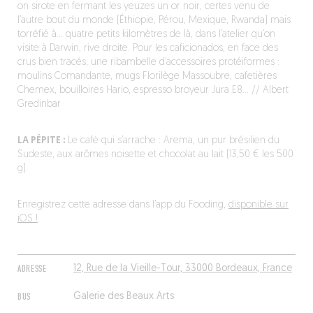
on sirote en fermant les yeuzes un or noir, certes venu de
l’autre bout du monde (Éthiopie, Pérou, Mexique, Rwanda) mais
torréfié à… quatre petits kilomètres de là, dans l’atelier qu’on
visite à Darwin, rive droite. Pour les caficionados, en face des
crus bien tracés, une ribambelle d’accessoires protéiformes :
moulins Comandante, mugs Florilège Massoubre, cafetières
Chemex, bouilloires Hario, espresso broyeur Jura E8… // Albert
Gredinbar
LA PÉPITE :
Le café qui s’arrache : Arema, un pur brésilien du
Sudeste, aux arômes noisette et chocolat au lait (13,50 € les 500
g).
Enregistrez cette adresse dans l’app du Fooding,
disponible sur
iOS !
ADRESSE
12, Rue de la Vieille-Tour, 33000 Bordeaux, France
BUS
Galerie des Beaux Arts