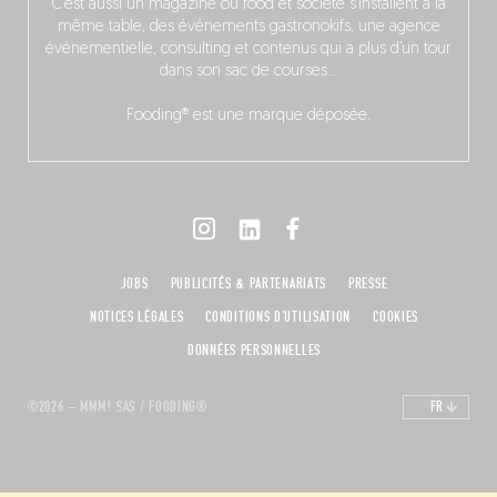
C’est aussi un magazine où food et société s’installent à la
même table, des événements gastronokifs, une agence
événementielle, consulting et contenus qui a plus d’un tour
dans son sac de courses…
Fooding® est une marque déposée.
JOBS
PUBLICITÉS & PARTENARIATS
PRESSE
NOTICES LÉGALES
CONDITIONS D'UTILISATION
COOKIES
DONNÉES PERSONNELLES
©2026 – MMM! SAS / FOODING®
FR