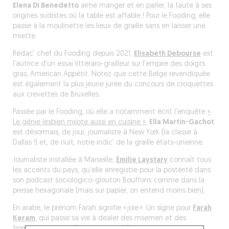
Elena Di Benedetto
aime manger et en parler, la faute à ses
origines sudistes où la table est affable ! Pour le Fooding, elle
passe à la moulinette les lieux de graille sans en laisser une
miette.
Rédac’ chef du Fooding depuis 2021,
Elisabeth Debourse
est
l’autrice d’un essai littéraro-grailleur sur l’empire des doigts
gras,
American Appétit
. Notez que cette Belge revendiquée
est également la plus jeune jurée du concours de croquettes
aux crevettes de Bruxelles.
Passée par le Fooding, où elle a notamment écrit l’enquête
«
Le génie lesbien mijote aussi en cuisine »
,
Ella Martin-Gachot
est désormais, de jour, journaliste à New York (la classe à
Dallas !) et, de nuit, notre indic’ de la graille états-unienne.
Journaliste installée à Marseille,
Émilie Laystary
connaît tous
les accents du pays, qu’elle enregistre pour la postérité dans
son podcast sociologico-glouton Bouffons comme dans la
presse hexagonale (mais sur papier, on entend moins bien).
En arabe, le prénom Farah signifie « joie ». Un signe pour
Farah
Keram
, qui passe sa vie à dealer des msemen et des
frometons avec celles et ceux qui l’entourent.