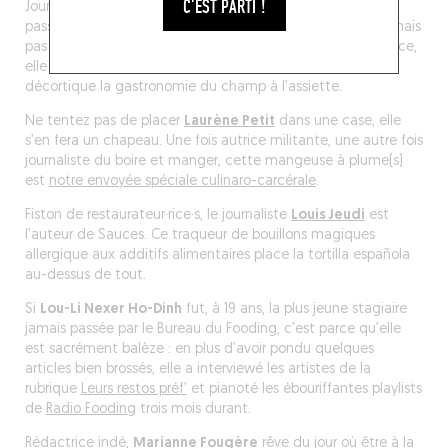
C'EST PARTI !
Journaliste et photographe,
Kathleen Junion
voue une
passion au maroilles, à la pissaladière et aux croquetas – mais
pas tout en même temps. Après Lille, Séville, Toronto et Nice,
elle a posé ses valises au pays du beurre salé, où elle
décortique la gastronomie du champ à l’assiette.
Ne tentez pas de placer
Laurène Petit
dans une case, elle
s’en fera un chapeau. Une fois autrice militante, une autre fois
journaliste du boire et manger, cette mangeuse à plume(s)
est
notre envoyée spéciale culinaro-carcérale
.
Fiston de restaurateur·rice·s, le journaliste
Louis Jeudi
est
l’auteur de Sauces. Ce traqueur de bouillons magiques
allergique aux additifs alimentaires place la tortilla española
au-dessus de tout.
Si
Lou-Li Nexer Ho-Dinh
fut, à 19 ans, la plus jeune stagiaire
jamais passée par le Bureau du Fooding, c’est parce qu’elle
est sacrément balèze : en plus d’avoir pondu quelques
articles bien brossés, elle a interviewé les artistes de la
rubrique
Leurs restos préf’
et pianoté les ébouriffantes playlists
de
Radio Fooding
trois mois durant.
Rédactrice indé,
Marianne Fougère
rêve du jour où être à la