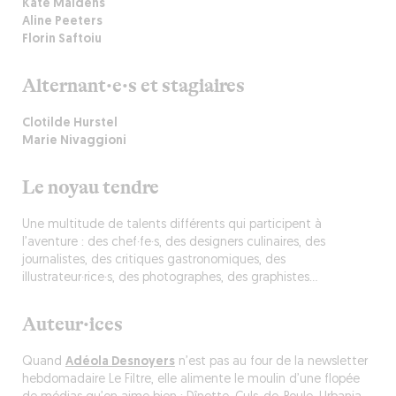
Kate Maidens
Aline Peeters
Florin Saftoiu
Alternant·e·s et stagiaires
Clotilde Hurstel
Marie Nivaggioni
Le noyau tendre
Une multitude de talents différents qui participent à
l’aventure : des chef·fe·s, des designers culinaires, des
journalistes, des critiques gastronomiques, des
illustrateur·rice·s, des photographes, des graphistes…
Auteur·ices
Quand
Adéola Desnoyers
n’est pas au four de la newsletter
hebdomadaire
Le Filtre
, elle alimente le moulin d’une flopée