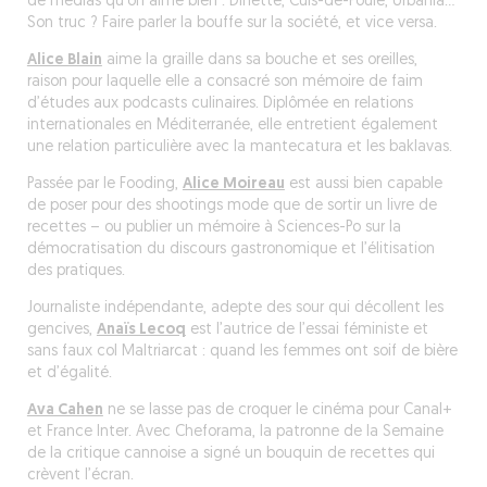
de médias qu’on aime bien :
Dînette
,
Culs-de-Poule
,
Urbania
…
Son truc ? Faire parler la bouffe sur la société, et vice versa.
Alice Blain
aime la graille dans sa bouche et ses oreilles,
raison pour laquelle elle a consacré son mémoire de faim
d’études aux podcasts culinaires. Diplômée en relations
internationales en Méditerranée, elle entretient également
une relation particulière avec la mantecatura et les baklavas.
Passée par le Fooding,
Alice Moireau
est aussi bien capable
de poser pour des shootings mode que de sortir un livre de
recettes – ou publier un mémoire à Sciences-Po sur la
démocratisation du discours gastronomique et l’élitisation
des pratiques.
Journaliste indépendante, adepte des sour qui décollent les
gencives,
Anaïs Lecoq
est l’autrice de l’essai féministe et
sans faux col
Maltriarcat : quand les femmes ont soif de bière
et d’égalité
.
Ava Cahen
ne se lasse pas de croquer le cinéma pour Canal+
et France Inter. Avec
Cheforama
, la patronne de la Semaine
de la critique cannoise a signé un bouquin de recettes qui
crèvent l’écran.