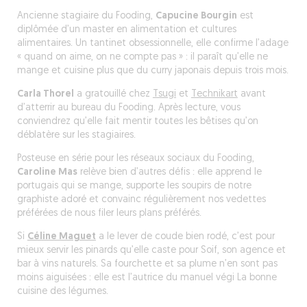
Ancienne stagiaire du Fooding,
Capucine Bourgin
est
diplômée d’un master en alimentation et cultures
alimentaires. Un tantinet obsessionnelle, elle confirme l’adage
« quand on aime, on ne compte pas » : il paraît qu’elle ne
mange et cuisine plus que du curry japonais depuis trois mois.
Carla Thorel
a gratouillé chez
Tsugi
et
Technikart
avant
d’atterrir au bureau du Fooding. Après lecture, vous
conviendrez qu’elle fait mentir toutes les bêtises qu’on
déblatère sur les stagiaires.
Posteuse en série pour les réseaux sociaux du Fooding,
Caroline Mas
relève bien d’autres défis : elle apprend le
portugais qui se mange, supporte les soupirs de notre
graphiste adoré et convainc régulièrement nos vedettes
préférées de nous filer leurs plans préférés.
Si
Céline Maguet
a le lever de coude bien rodé, c’est pour
mieux servir les pinards qu’elle caste pour Soif, son agence et
bar à vins naturels. Sa fourchette et sa plume n’en sont pas
moins aiguisées : elle est l’autrice du manuel végi
La bonne
cuisine des légumes
.