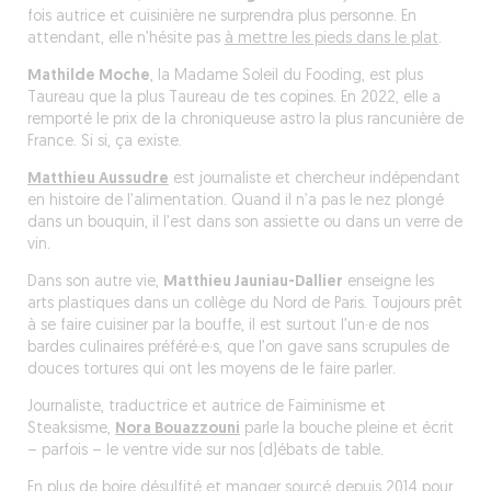
fois autrice et cuisinière ne surprendra plus personne. En
attendant, elle n’hésite pas
à mettre les pieds dans le plat
.
Mathilde Moche
, la Madame Soleil du Fooding, est plus
Taureau que la plus Taureau de tes copines. En 2022, elle a
remporté le prix de la chroniqueuse astro la plus rancunière de
France. Si si, ça existe.
Matthieu Aussudre
est journaliste et chercheur indépendant
en histoire de l’alimentation. Quand il n’a pas le nez plongé
dans un bouquin, il l’est dans son assiette ou dans un verre de
vin.
Dans son autre vie,
Matthieu Jauniau-Dallier
enseigne les
arts plastiques dans un collège du Nord de Paris. Toujours prêt
à se faire cuisiner par la bouffe, il est surtout l’un·e de nos
bardes culinaires préféré·e·s, que l’on gave sans scrupules de
douces tortures qui ont les moyens de le faire parler.
Journaliste, traductrice et autrice de
Faiminisme
et
Steaksisme
,
Nora Bouazzouni
parle la bouche pleine et écrit
– parfois – le ventre vide sur nos (d)ébats de table.
En plus de boire désulfité et manger sourcé depuis 2014 pour