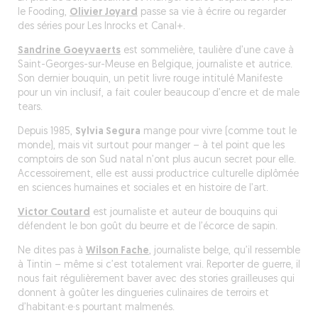
le Fooding,
Olivier Joyard
passe sa vie à écrire ou regarder
des séries pour
Les Inrocks
et Canal+.
Sandrine Goeyvaerts
est sommelière, taulière d’une cave à
Saint-Georges-sur-Meuse en Belgique, journaliste et autrice.
Son dernier bouquin, un petit livre rouge intitulé
Manifeste
pour un vin inclusif
, a fait couler beaucoup d’encre et de male
tears.
Depuis 1985,
Sylvia Segura
mange pour vivre (comme tout le
monde), mais vit surtout pour manger – à tel point que les
comptoirs de son Sud natal n’ont plus aucun secret pour elle.
Accessoirement, elle est aussi productrice culturelle diplômée
en sciences humaines et sociales et en histoire de l’art.
Victor Coutard
est journaliste et auteur de bouquins qui
défendent le bon goût du beurre et de l’écorce de sapin.
Ne dites pas à
Wilson Fache
, journaliste belge, qu’il ressemble
à Tintin – même si c’est totalement vrai. Reporter de guerre, il
nous fait régulièrement baver avec des stories grailleuses qui
donnent à goûter les dingueries culinaires de terroirs et
d’habitant·e·s pourtant malmenés.