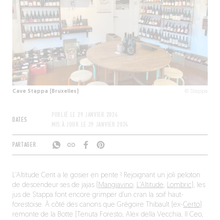
Cave Stappa (Bruxelles)
© Stappa
PUBLIÉ LE
29 JANVIER 2024
DATES
MIS À JOUR LE
29 JANVIER 2024
PARTAGER
L’Altitude Cent a le gosier en pente ! Rejoignant un joli peloton
de descendeur·ses de jajas (
Mangiavino
,
L’Altitude
,
Lombric
), les
jus de Stappa font encore grimper d’un cran la soif haut-
forestoise. À côté des canons que Grégoire Thibault (ex-
Certo
)
remonte de la Botte (Tenuta Foresto, Alex della Vecchia, Il Ceo,