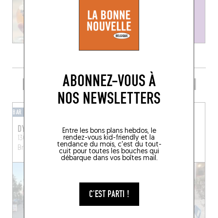
ABONNEZ-VOUS À
PRENDRE UN VERRE DANS LE COIN
NOS NEWSLETTERS
BAR À BIÈRES
BAR À VINS
DYNAMO - BAR DE SOIF
GAMIN!
Entre les bons plans hebdos, le
rendez-vous kid-friendly et la
130 Chaussée d'Alsemberg
Av. Adolphe Demeur 34
tendance du mois, c'est du tout-
Bruxelles (1060)
Bruxelles (1060)
cuit pour toutes les bouches qui
débarque dans vos boîtes mail.
C'EST PARTI !