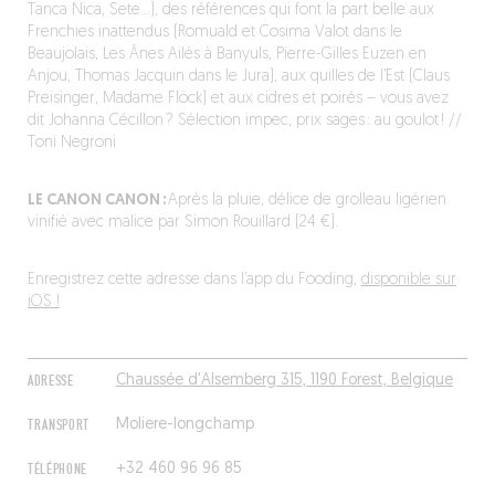
Tanca Nica, Sete…), des références qui font la part belle aux
Frenchies inattendus (Romuald et Cosima Valot dans le
Beaujolais, Les Ânes Ailés à Banyuls, Pierre-Gilles Euzen en
Anjou, Thomas Jacquin dans le Jura), aux quilles de l’Est (Claus
Preisinger, Madame Flöck) et aux cidres et poirés – vous avez
dit Johanna Cécillon ? Sélection impec, prix sages : au goulot ! //
Toni Negroni
LE CANON CANON :
Après la pluie, délice de grolleau ligérien
vinifié avec malice par Simon Rouillard (24 €).
Enregistrez cette adresse dans l’app du Fooding,
disponible sur
iOS !
ADRESSE
Chaussée d'Alsemberg 315, 1190 Forest, Belgique
TRANSPORT
Moliere-longchamp
TÉLÉPHONE
+32 460 96 96 85