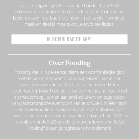
Gratis te krijgen op iOS: onze app bundelt bijna 3.000
adressen in Frankrijk en België, inclusief een kaart om de
beste plekken in je buurt te vinden. In de sectie ‘Favorieten’
maak en deel je moeiteloos je favoriete lijstjes.
IK DOWNLOAD DE APP!
Over Fooding
Fooding, dat is in de eerste plaats een onafhankelijke gids
met de beste restaurants, bars, wijnkelders, winkels en
logeeradressen van het land (en dat van onze Franse
zuiderburen). Maar Fooding is ook een magazine waar food
en maatschappij samen aan tafel schuiven, en organisator
van gastronomische events om van te smullen. In één hap?
Een evenementen-, consultancy- en contentbureau dat
meer serveert dan je zou verwachten. Opgericht in 2000 in
Frankrijk, en sinds 2022 ook de culinaire referentie in België.
Fooding® is een geregistreerd handelsmerk.