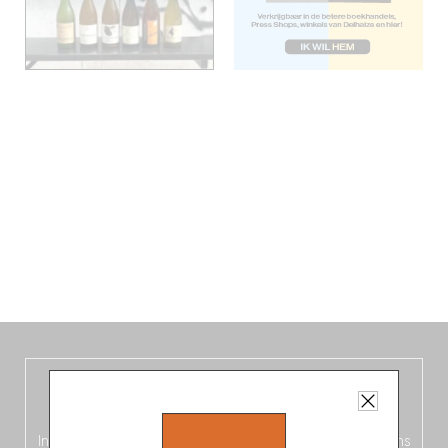
De nieuwe België-gids, vers uit de
oven!
In deze
vierde editie van de Belgische Fooding-gids
(Frans