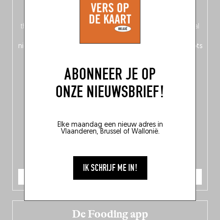
op de voorkant, Nederlands op de achterkant – of is het
omgekeerd?) vind je een
magazinegedeelte
rond het
thema ‘Nord-Zuid’, waarin Fooding zich afvraagt: welke taal
spreekt de Belgische keuken? Daarnaast ontdek je
150
nieuwe adressen
in het hele land en
10 bekroonde hotspots
in de Belgische culinaire scene.
ABONNEER JE OP
ONZE NIEUWSBRIEF!
Elke maandag een nieuw adres in
Vlaanderen, Brussel of Wallonië.
IK SCHRIJF ME IN!
IK BESTEL
De Fooding app