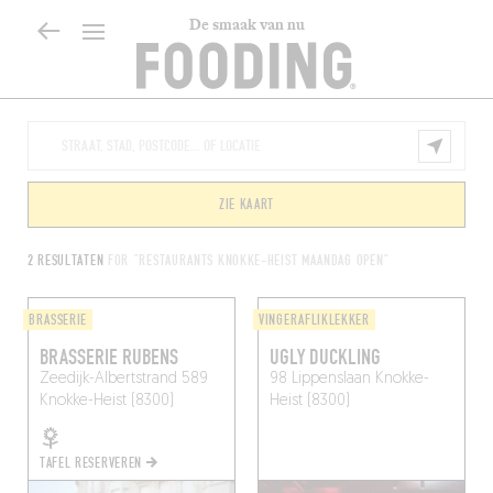
De smaak van nu
ZIE KAART
2 RESULTATEN
FOR "RESTAURANTS KNOKKE-HEIST MAANDAG OPEN"
BRASSERIE
VINGERAFLIKLEKKER
BRASSERIE RUBENS
UGLY DUCKLING
Zeedijk-Albertstrand 589
98 Lippenslaan
Knokke-
Knokke-Heist (8300)
Heist (8300)
TAFEL RESERVEREN