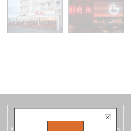
De nieuwe België-gids, vers uit de
oven!
In deze
vierde editie van de Belgische Fooding-gids
(Frans