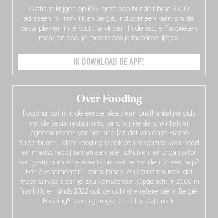
Gratis te krijgen op iOS: onze app bundelt bijna 3.000
adressen in Frankrijk en België, inclusief een kaart om de
beste plekken in je buurt te vinden. In de sectie ‘Favorieten’
maak en deel je moeiteloos je favoriete lijstjes.
IK DOWNLOAD DE APP!
Over Fooding
Fooding, dat is in de eerste plaats een onafhankelijke gids
met de beste restaurants, bars, wijnkelders, winkels en
logeeradressen van het land (en dat van onze Franse
zuiderburen). Maar Fooding is ook een magazine waar food
en maatschappij samen aan tafel schuiven, en organisator
van gastronomische events om van te smullen. In één hap?
Een evenementen-, consultancy- en contentbureau dat
meer serveert dan je zou verwachten. Opgericht in 2000 in
Frankrijk, en sinds 2022 ook de culinaire referentie in België.
Fooding® is een geregistreerd handelsmerk.