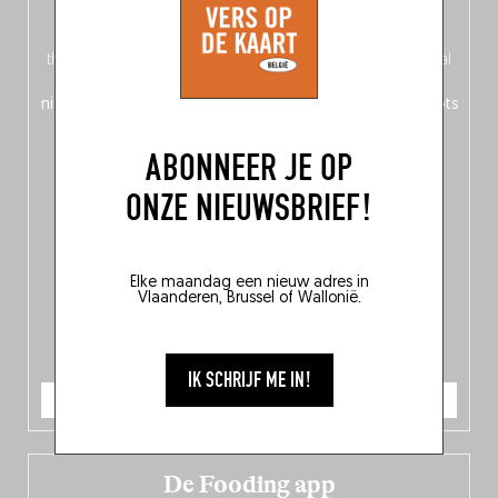
op de voorkant, Nederlands op de achterkant – of is het
omgekeerd?) vind je een
magazinegedeelte
rond het
thema ‘Nord-Zuid’, waarin Fooding zich afvraagt: welke taal
spreekt de Belgische keuken? Daarnaast ontdek je
150
nieuwe adressen
in het hele land en
10 bekroonde hotspots
in de Belgische culinaire scene.
ABONNEER JE OP
ONZE NIEUWSBRIEF!
Elke maandag een nieuw adres in
Vlaanderen, Brussel of Wallonië.
IK SCHRIJF ME IN!
IK BESTEL
De Fooding app