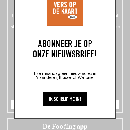
op de voorkant, Nederlands op de achterkant – of is het
omgekeerd?) vind je een
magazinegedeelte
rond het
thema ‘Nord-Zuid’, waarin Fooding zich afvraagt: welke taal
spreekt de Belgische keuken? Daarnaast ontdek je
150
nieuwe adressen
in het hele land en
10 bekroonde hotspots
in de Belgische culinaire scene.
ABONNEER JE OP
ONZE NIEUWSBRIEF!
Elke maandag een nieuw adres in
Vlaanderen, Brussel of Wallonië.
IK SCHRIJF ME IN!
IK BESTEL
De Fooding app