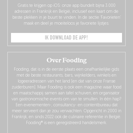
Gratis te krijgen op iOS: onze app bundelt bijna 3.000
adressen in Frankrijk en België, inclusief een kaart om de
beste plekken in je buurt te vinden. In de sectie ‘Favorieten’
maak en deel je moeiteloos je favoriete lijstjes.
IK DOWNLOAD DE APP!
Over Fooding
Fooding, dat is in de eerste plaats een onafhankelijke gids
met de beste restaurants, bars, wijnkelders, winkels en
logeeradressen van het land (en dat van onze Franse
zuiderburen). Maar Fooding is ook een magazine waar food
en maatschappij samen aan tafel schuiven, en organisator
van gastronomische events om van te smullen. In één hap?
Een evenementen-, consultancy- en contentbureau dat
meer serveert dan je zou verwachten. Opgericht in 2000 in
Frankrijk, en sinds 2022 ook de culinaire referentie in België.
Fooding® is een geregistreerd handelsmerk.