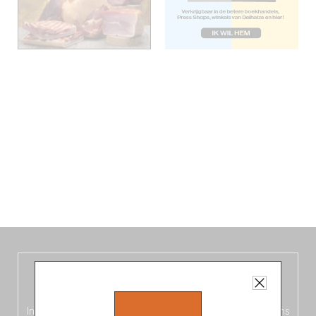
De nieuwe België-gids, vers uit de
oven!
In deze
vierde editie van de Belgische Fooding-gids
(Frans