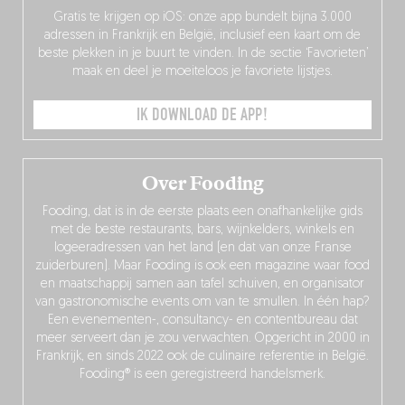
Gratis te krijgen op iOS: onze app bundelt bijna 3.000
adressen in Frankrijk en België, inclusief een kaart om de
beste plekken in je buurt te vinden. In de sectie ‘Favorieten’
maak en deel je moeiteloos je favoriete lijstjes.
IK DOWNLOAD DE APP!
Over Fooding
Fooding, dat is in de eerste plaats een onafhankelijke gids
met de beste restaurants, bars, wijnkelders, winkels en
logeeradressen van het land (en dat van onze Franse
zuiderburen). Maar Fooding is ook een magazine waar food
en maatschappij samen aan tafel schuiven, en organisator
van gastronomische events om van te smullen. In één hap?
Een evenementen-, consultancy- en contentbureau dat
meer serveert dan je zou verwachten. Opgericht in 2000 in
Frankrijk, en sinds 2022 ook de culinaire referentie in België.
Fooding® is een geregistreerd handelsmerk.