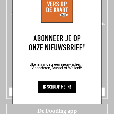
op de voorkant, Nederlands op de achterkant – of is het
omgekeerd?) vind je een
magazinegedeelte
rond het
thema ‘Nord-Zuid’, waarin Fooding zich afvraagt: welke taal
spreekt de Belgische keuken? Daarnaast ontdek je
150
nieuwe adressen
in het hele land en
10 bekroonde hotspots
in de Belgische culinaire scene.
ABONNEER JE OP
ONZE NIEUWSBRIEF!
Elke maandag een nieuw adres in
Vlaanderen, Brussel of Wallonië.
IK SCHRIJF ME IN!
IK BESTEL
De Fooding app