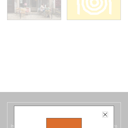
De nieuwe België-gids, vers uit de
oven!
In deze
vierde editie van de Belgische Fooding-gids
(Frans