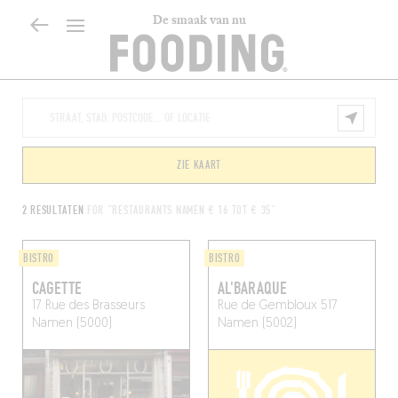
De smaak van nu
ZIE KAART
2 RESULTATEN
FOR "RESTAURANTS NAMEN € 16 TOT € 35"
BISTRO
BISTRO
CAGETTE
AL'BARAQUE
17 Rue des Brasseurs
Rue de Gembloux 517
Namen (5000)
Namen (5002)