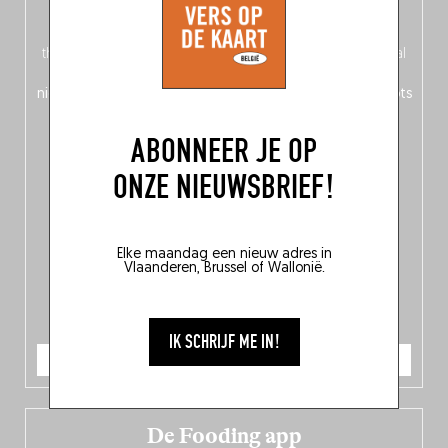
op de voorkant, Nederlands op de achterkant – of is het
omgekeerd?) vind je een
magazinegedeelte
rond het
thema ‘Nord-Zuid’, waarin Fooding zich afvraagt: welke taal
spreekt de Belgische keuken? Daarnaast ontdek je
150
nieuwe adressen
in het hele land en
10 bekroonde hotspots
in de Belgische culinaire scene.
ABONNEER JE OP
ONZE NIEUWSBRIEF!
Elke maandag een nieuw adres in
Vlaanderen, Brussel of Wallonië.
IK SCHRIJF ME IN!
IK BESTEL
De Fooding app