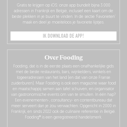
Gratis te krijgen op iOS: onze app bundelt bijna 3.000
adressen in Frankrijk en België, inclusief een kaart om de
beste plekken in je buurt te vinden. In de sectie ‘Favorieten’
maak en deel je moeiteloos je favoriete lijstjes.
IK DOWNLOAD DE APP!
Over Fooding
Fooding, dat is in de eerste plaats een onafhankelijke gids
met de beste restaurants, bars, wijnkelders, winkels en
logeeradressen van het land (en dat van onze Franse
zuiderburen). Maar Fooding is ook een magazine waar food
en maatschappij samen aan tafel schuiven, en organisator
van gastronomische events om van te smullen. In één hap?
Een evenementen-, consultancy- en contentbureau dat
meer serveert dan je zou verwachten. Opgericht in 2000 in
Frankrijk, en sinds 2022 ook de culinaire referentie in België.
Fooding® is een geregistreerd handelsmerk.