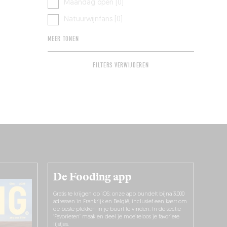
Maandag open [0]
Natuurwijnfans [0]
MEER TONEN
FILTERS VERWIJDEREN
De Fooding app
Gratis te krijgen op iOS: onze app bundelt bijna 3.000
adressen in Frankrijk en België, inclusief een kaart om
de beste plekken in je buurt te vinden. In de sectie
‘Favorieten’ maak en deel je moeiteloos je favoriete
lijstjes.