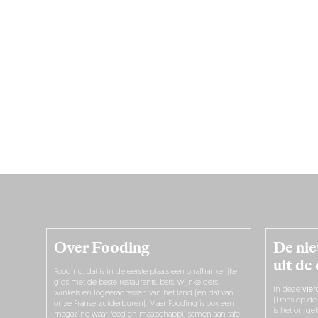
Over Fooding
De nie
uit de
Fooding, dat is in de eerste plaats een onafhankelijke
gids met de beste restaurants, bars, wijnkelders,
In deze
vier
winkels en logeeradressen van het land (en dat van
(Frans op de
onze Franse zuiderburen). Maar Fooding is ook een
is het omgek
magazine waar food en maatschappij samen aan tafel