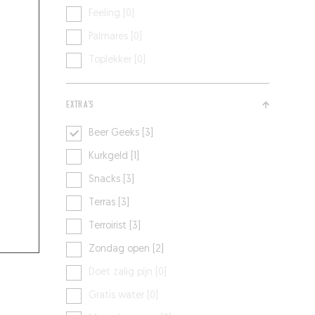
Feeling [0]
Palmares [0]
Toplekker [0]
EXTRA'S
Beer Geeks [3]
Kurkgeld [1]
Snacks [3]
Terras [3]
Terroirist [3]
Zondag open [2]
Doet zalig pijn [0]
Gratis water [0]