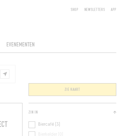
SHOP
NEWSLETTERS
APP
EVENEMENTEN
ZIE KAART
ZIN IN
ECT
Biercafé [3]
Bierkelder [0]