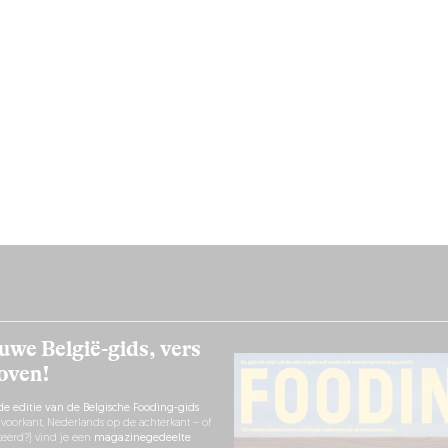
uwe België-gids, vers
 oven!
de editie van de Belgische Fooding-gids
 voorkant, Nederlands op de achterkant – of
eerd?) vind je een
magazinegedeelte