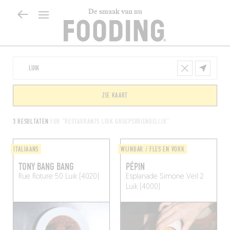
De smaak van nu
ZIE KAART
3 RESULTATEN
FOR "RESTAURANTS LUIK GROEPSVRIENDELIJK"
ITALIAANS
WIJNBAR / FLES EN VORK
TONY BANG BANG
PÉPIN
Rue Roture 50
Luik (4020)
Esplanade Simone Veil 2
Luik (4000)