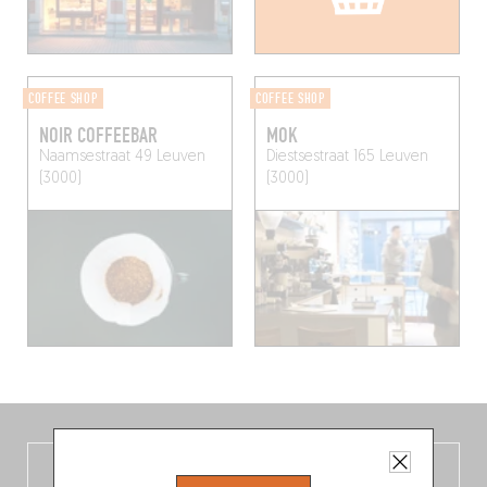
COFFEE SHOP
COFFEE SHOP
NOIR COFFEEBAR
MOK
Naamsestraat 49
Leuven
Diestsestraat 165
Leuven
(3000)
(3000)
De nieuwe België-gids, vers uit de