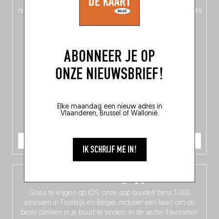
spreekt de Belgische keuken? Daarnaast ontdek je
150
nieuwe adressen
in het hele land en
10 bekroonde hotspots
in de Belgische culinaire scene.
ABONNEER JE OP
ONZE NIEUWSBRIEF!
Elke maandag een nieuw adres in
Vlaanderen, Brussel of Wallonië.
IK BESTEL
IK SCHRIJF ME IN!
De Fooding app
Gratis te krijgen op iOS: onze app bundelt bijna 3.000
adressen in Frankrijk en België, inclusief een kaart om de
beste plekken in je buurt te vinden. In de sectie ‘Favorieten’