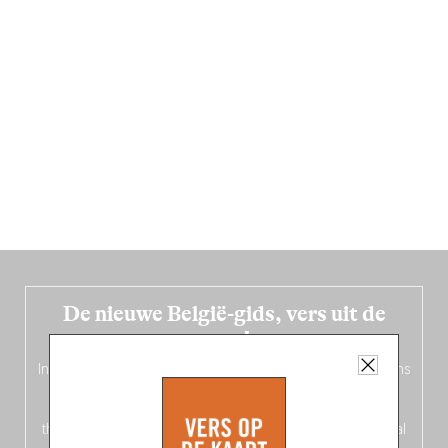
De nieuwe België-gids, vers uit de
oven!
In deze
vierde editie van de Belgische Fooding-gids
(Frans
op de voorkant, Nederlands op de achterkant – of is het
omgekeerd?) vind je een
magazinegedeelte
rond het
thema ‘Nord-Zuid’, waarin Fooding zich afvraagt: welke taal