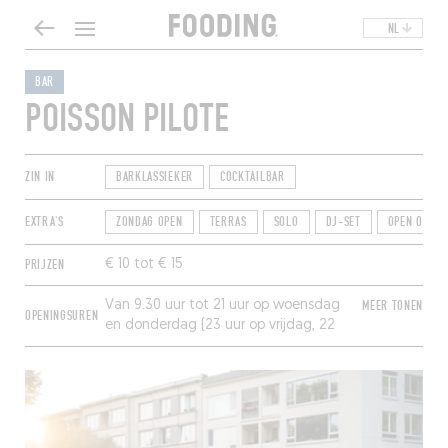
NL
BAR
POISSON PILOTE
ZIN IN
BARKLASSIEKER
COCKTAILBAR
EXTRA'S
ZONDAG OPEN
TERRAS
SOLO
DJ-SET
OPEN OVER
PRIJZEN
€ 10 tot € 15
Van 9.30 uur tot 21 uur op woensdag
MEER TONEN
OPENINGSUREN
en donderdag (23 uur op vrijdag, 22
uur op zaterdag en 20 uur op zondag).
Gesloten op maandag en dinsdag.