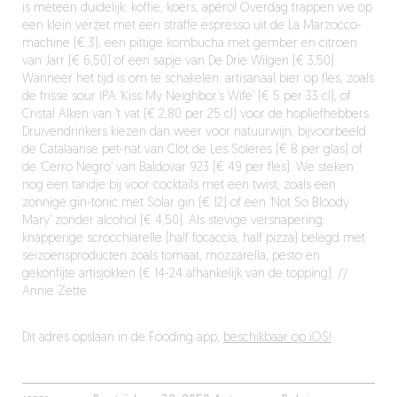
is meteen duidelijk: koffie, koers, apéro! Overdag trappen we op
een klein verzet met een straffe espresso uit de La Marzocco-
machine (€ 3), een pittige kombucha met gember en citroen
van Jarr (€ 6,50) of een sapje van De Drie Wilgen (€ 3,50).
Wanneer het tijd is om te schakelen: artisanaal bier op fles, zoals
de frisse sour IPA ‘Kiss My Neighbor’s Wife’ (€ 5 per 33 cl), of
Cristal Alken van ’t vat (€ 2,80 per 25 cl) voor de hopliefhebbers.
Druivendrinkers kiezen dan weer voor natuurwijn, bijvoorbeeld
de Catalaanse pet-nat van Clot de Les Soleres (€ 8 per glas) of
de ‘Cerro Negro’ van Baldovar 923 (€ 49 per fles). We steken
nog een tandje bij voor cocktails met een twist, zoals een
zonnige gin-tonic met Solar gin (€ 12) of een ‘Not So Bloody
Mary’ zonder alcohol (€ 4,50). Als stevige versnapering:
knapperige scrocchiarelle (half focaccia, half pizza) belegd met
seizoensproducten zoals tomaat, mozzarella, pesto en
gekonfijte artisjokken (€ 14-24 afhankelijk van de topping). //
Annie Zette
Dit adres opslaan in de Fooding app,
beschikbaar op iOS!