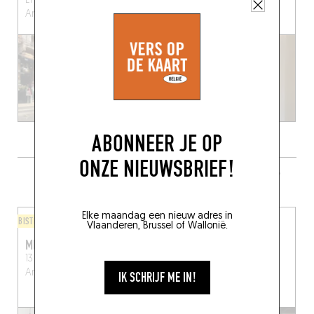
Ernest Van Dijckkaai 18
Vrijdagmarkt 18
Antwerpen (2000)
Antwerpen (2000)
ABONNEER JE OP
ONZE NIEUWSBRIEF!
MEER RESTAURANTS IN DE BUURT
Elke maandag een nieuw adres in
BISTRO
STIJL VAN DE CHEF
Vlaanderen, Brussel of Wallonië.
MICO & JON
CAOS
13 Kloosterstraat
Sint-Michielskaai 41
Antwerpen (2000)
Antwerpen (2000)
IK SCHRIJF ME IN!
TAFEL RESERVEREN