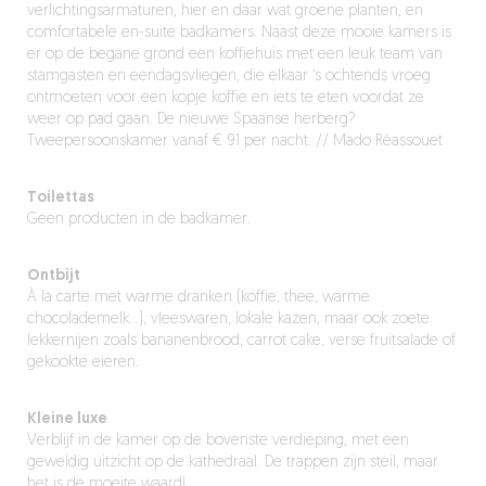
verlichtingsarmaturen, hier en daar wat groene planten, en
comfortabele en-suite badkamers. Naast deze mooie kamers is
er op de begane grond een koffiehuis met een leuk team van
stamgasten en eendagsvliegen, die elkaar ‘s ochtends vroeg
ontmoeten voor een kopje koffie en iets te eten voordat ze
weer op pad gaan. De nieuwe Spaanse herberg?
Tweepersoonskamer vanaf € 91 per nacht. // Mado Réassouet
Toilettas
Geen producten in de badkamer.
Ontbijt
À la carte met warme dranken (koffie, thee, warme
chocolademelk…), vleeswaren, lokale kazen, maar ook zoete
lekkernijen zoals bananenbrood, carrot cake, verse fruitsalade of
gekookte eieren.
Kleine luxe
Verblijf in de kamer op de bovenste verdieping, met een
geweldig uitzicht op de kathedraal. De trappen zijn steil, maar
het is de moeite waard!