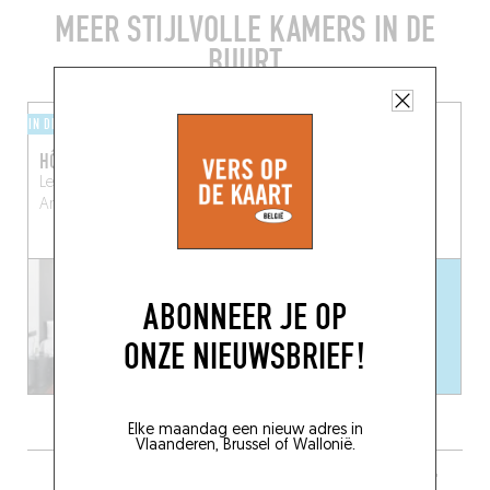
MEER STIJLVOLLE KAMERS IN DE
BUURT
IN DE STAD
IN DE STAD
HÔTEL PILAR
HOTEL JULIEN
Leopold de Waelplaats 34
Korte Nieuwstraat 24
Antwerpen (2000)
Antwerpen (2000)
EEN KAMER RESERVEREN
ABONNEER JE OP
ONZE NIEUWSBRIEF!
Elke maandag een nieuw adres in
Vlaanderen, Brussel of Wallonië.
MEER RESTAURANTS IN DE BUURT