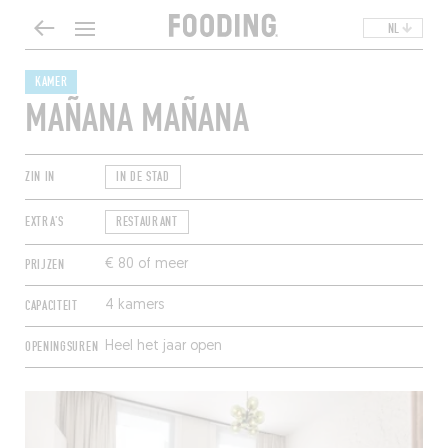
NL
KAMER
MAÑANA MAÑANA
ZIN IN
IN DE STAD
EXTRA'S
RESTAURANT
PRIJZEN
€ 80 of meer
CAPACITEIT
4 kamers
OPENINGSUREN
Heel het jaar open