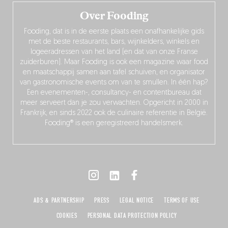
Over Fooding
Fooding, dat is in de eerste plaats een onafhankelijke gids
met de beste restaurants, bars, wijnkelders, winkels en
logeeradressen van het land (en dat van onze Franse
zuiderburen). Maar Fooding is ook een magazine waar food
en maatschappij samen aan tafel schuiven, en organisator
van gastronomische events om van te smullen. In één hap?
Een evenementen-, consultancy- en contentbureau dat
meer serveert dan je zou verwachten. Opgericht in 2000 in
Frankrijk, en sinds 2022 ook de culinaire referentie in België.
Fooding® is een geregistreerd handelsmerk.
ADS & PARTNERSHIP
PRESS
LEGAL NOTICE
TERMS OF USE
COOKIES
PERSONAL DATA PROTECTION POLICY