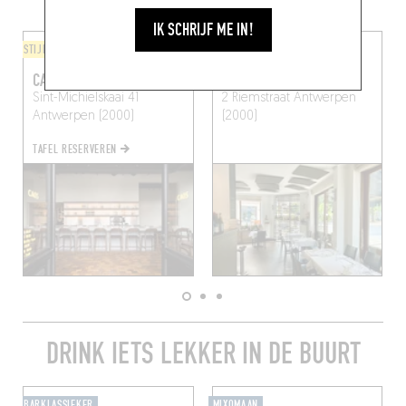
IK SCHRIJF ME IN!
STIJL VAN DE CHEF
BISTRO
CAOS
NON SOLO TÈ
Sint-Michielskaai 41
2 Riemstraat
Antwerpen
Antwerpen (2000)
(2000)
TAFEL RESERVEREN
DRINK IETS LEKKER IN DE BUURT
BARKLASSIEKER
MIXOMAAN