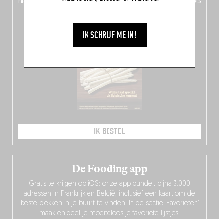
nieuwe adressen
in het hele land en
10 bekroonde hotspots
in de Belgische culinaire scene.
IK SCHRIJF ME IN!
IK BESTEL
De Fooding app
Gratis te krijgen op iOS: onze app bundelt bijna 3.000
adressen in Frankrijk en België, inclusief een kaart om de
beste plekken in je buurt te vinden. In de sectie ‘Favorieten’
maak en deel je moeiteloos je favoriete lijstjes.