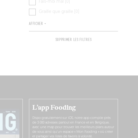
Fais-moi mal [0]
Graille que graille [0]
AFFICHER +
SUPPRIMER LES FILTRES
L’app Fooding
Dispo gratuitement sur iOS, notre app compile près
de 3 000 adresses partout en France et en Belgique,
avec une map pour trouver les meilleurs plans autour
de vous ainsi qu’un espace « Mon Fooding » où créer
et partager vos listes de favoris à volonté.