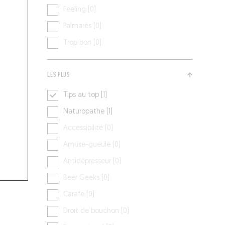
Feeling [0]
Palmarès [0]
Trop bon [0]
LES PLUS
Tips au top [1]
Naturopathe [1]
Accessibilité [0]
Amuse-gueule [0]
Antidépresseur [0]
Beer Geeks [0]
Carafe [0]
Droit de bouchon [0]