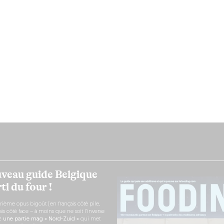
veau guide Belgique
ti du four !
rième opus bigoût (en français côté pile,
s côté face – à moins que ne soit l’inverse
ez
une partie mag « Nord-Zuid »
qui met