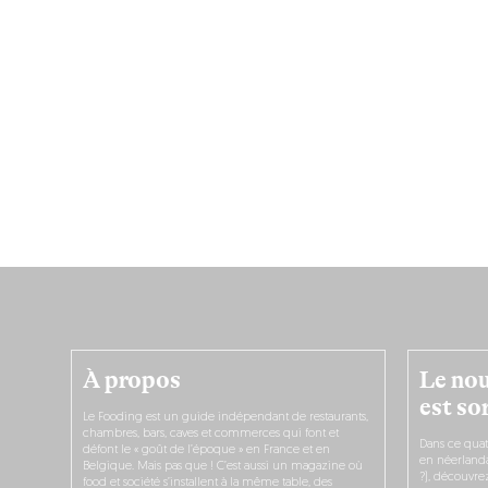
À propos
Le nou
est sor
Le Fooding est un guide indépendant de restaurants,
chambres, bars, caves et commerces qui font et
Dans ce quat
défont le « goût de l’époque » en France et en
en néerlandai
Belgique. Mais pas que ! C’est aussi un magazine où
?), découvr
food et société s’installent à la même table, des