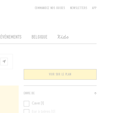
COMMANDEZ NOS GUIDES
NEWSLETTERS
APP
ÉVÉNEMENTS
BELGIQUE
Kids
VOIR SUR LE PLAN
ENVIE DE
Cave [1]
Bar à bières [0]