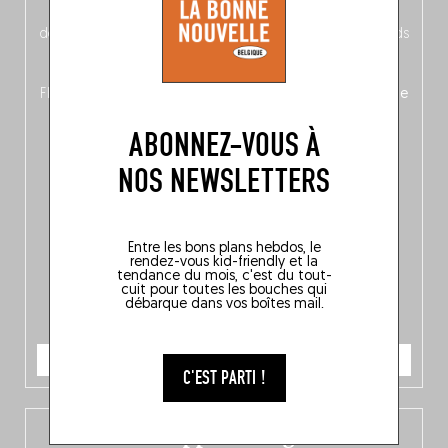
néerlandais côté face – à moins que ne soit l’inverse ?),
découvrez
une partie mag « Nord-Zuid »
qui met les pieds
dans le plat (pays) pour se demander si la cuisine a une
langue, mais aussi
150 adresses flambant neuves
en
Flandre, à Bruxelles et en Wallonie, ainsi qu’
un palmarès de
10 spots
au sommet de la belgitude.
ABONNEZ-VOUS À
NOS NEWSLETTERS
Entre les bons plans hebdos, le
rendez-vous kid-friendly et la
tendance du mois, c'est du tout-
cuit pour toutes les bouches qui
débarque dans vos boîtes mail.
JE COMMANDE
C'EST PARTI !
L’app Fooding