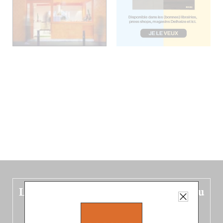
Le nouveau guide Belgique est sorti du
four !
Dans ce quatrième opus bigoût (en français côté pile, en