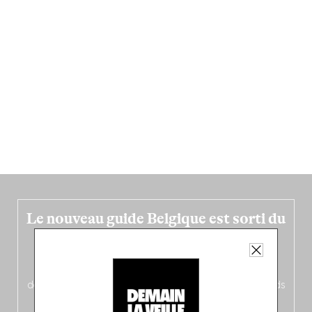
Le nouveau guide Belgique est sorti du
four !
Dans ce quatrième opus bigoût (en français côté pile, en
néerlandais côté face – à moins que ne soit l’inverse ?),
découvrez
une partie mag « Nord-Zuid »
qui met les pieds
dans le plat (pays) pour se demander si la cuisine a une