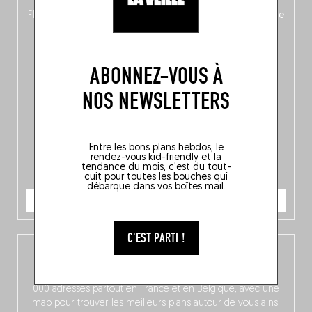
langue, mais aussi
150 adresses flambant neuves
en
Flandre, à Bruxelles et en Wallonie, ainsi qu’
un palmarès de
10 spots
au sommet de la belgitude.
ABONNEZ-VOUS À
NOS NEWSLETTERS
Entre les bons plans hebdos, le
rendez-vous kid-friendly et la
tendance du mois, c'est du tout-
cuit pour toutes les bouches qui
débarque dans vos boîtes mail.
JE COMMANDE
C'EST PARTI !
L’app Fooding
Dispo gratuitement sur iOS, notre app compile près de 3
000 adresses partout en France et en Belgique, avec une
map pour trouver les meilleurs plans autour de vous ainsi