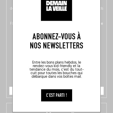
néerlandais côté face – à moins que ne soit l’inverse ?),
découvrez
une partie mag « Nord-Zuid »
qui met les pieds
dans le plat (pays) pour se demander si la cuisine a une
langue, mais aussi
150 adresses flambant neuves
en
Flandre, à Bruxelles et en Wallonie, ainsi qu’
un palmarès de
10 spots
au sommet de la belgitude.
ABONNEZ-VOUS À
NOS NEWSLETTERS
Entre les bons plans hebdos, le
rendez-vous kid-friendly et la
tendance du mois, c'est du tout-
cuit pour toutes les bouches qui
débarque dans vos boîtes mail.
JE COMMANDE
C'EST PARTI !
L’app Fooding