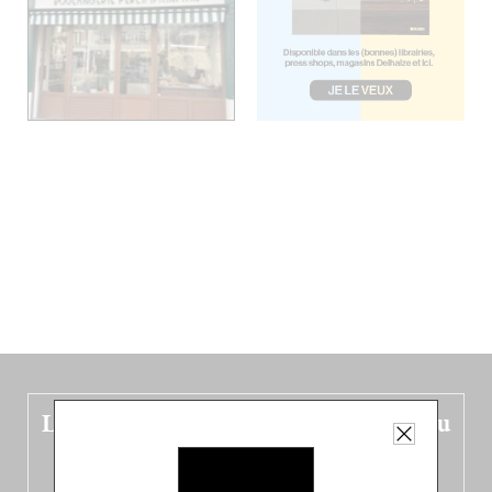
Le nouveau guide Belgique est sorti du
four !
Dans ce quatrième opus bigoût (en français côté pile, en