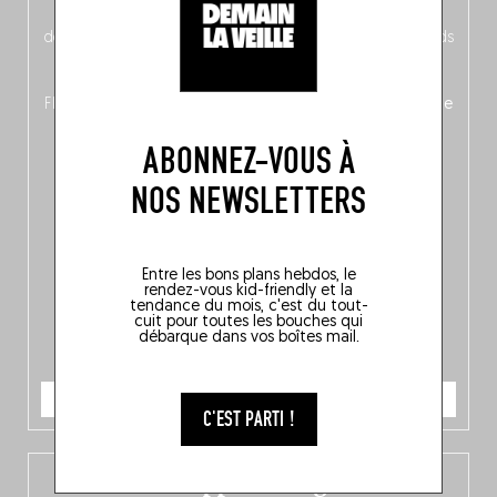
néerlandais côté face – à moins que ne soit l’inverse ?),
découvrez
une partie mag « Nord-Zuid »
qui met les pieds
dans le plat (pays) pour se demander si la cuisine a une
langue, mais aussi
150 adresses flambant neuves
en
Flandre, à Bruxelles et en Wallonie, ainsi qu’
un palmarès de
10 spots
au sommet de la belgitude.
ABONNEZ-VOUS À
NOS NEWSLETTERS
Entre les bons plans hebdos, le
rendez-vous kid-friendly et la
tendance du mois, c'est du tout-
cuit pour toutes les bouches qui
débarque dans vos boîtes mail.
JE COMMANDE
C'EST PARTI !
L’app Fooding