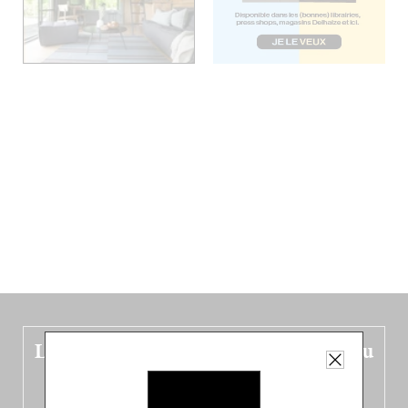
Le nouveau guide Belgique est sorti du
four !
Dans ce quatrième opus bigoût (en français côté pile, en