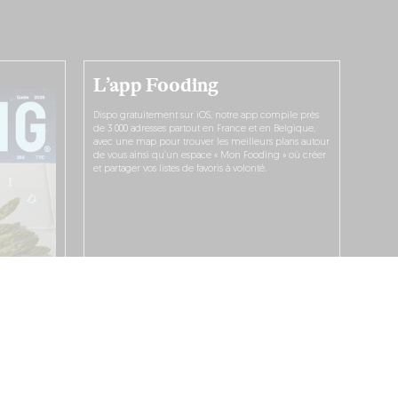
L’app Fooding
Dispo gratuitement sur iOS, notre app compile près
de 3 000 adresses partout en France et en Belgique,
avec une map pour trouver les meilleurs plans autour
de vous ainsi qu’un espace « Mon Fooding » où créer
et partager vos listes de favoris à volonté.