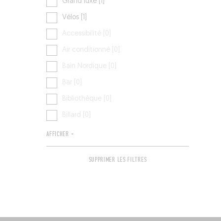
Grand luxe [1]
Vélos [1]
Accessibilité [0]
Air conditionné [0]
Bain Nordique [0]
Bar [0]
Bibliothèque [0]
Billard [0]
AFFICHER +
SUPPRIMER LES FILTRES