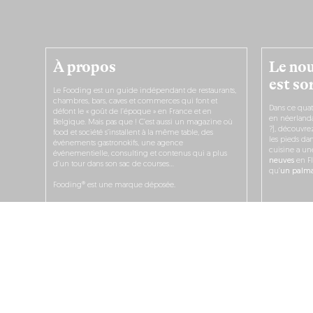
À propos
Le nou
est sor
Le Fooding est un guide indépendant de restaurants,
chambres, bars, caves et commerces qui font et
Dans ce quat
défont le « goût de l’époque » en France et en
en néerlandai
Belgique. Mais pas que ! C’est aussi un magazine où
?), découvr
food et société s’installent à la même table, des
les pieds dan
événements gastronokifs, une agence
cuisine a un
événementielle, consulting et contenus qui a plus
neuves
en Fl
d’un tour dans son sac de courses…
qu’
un palmar
Fooding® est une marque déposée.