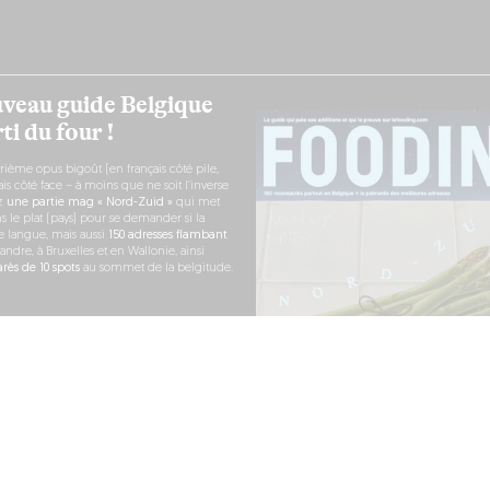
veau guide Belgique
ti du four !
rième opus bigoût (en français côté pile,
s côté face – à moins que ne soit l’inverse
ez
une partie mag « Nord-Zuid »
qui met
s le plat (pays) pour se demander si la
e langue, mais aussi
150 adresses flambant
andre, à Bruxelles et en Wallonie, ainsi
ès de 10 spots
au sommet de la belgitude.