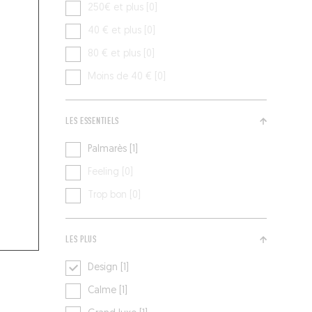
250€ et plus [0]
40 € et plus [0]
80 € et plus [0]
Moins de 40 € [0]
LES ESSENTIELS
Palmarès [1]
Feeling [0]
Trop bon [0]
LES PLUS
Design [1]
Calme [1]