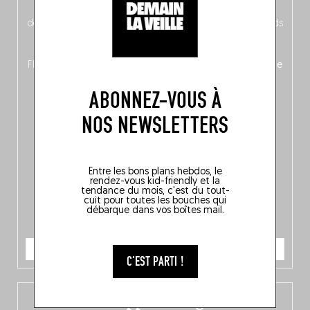
néerlandais côté face – à moins que ne soit l’inverse ?),
découvrez
une partie mag « Nord-Zuid »
qui met les pieds
dans le plat (pays) pour se demander si la cuisine a une
langue, mais aussi
150 adresses flambant neuves
en
Flandre, à Bruxelles et en Wallonie, ainsi qu’
un palmarès de
10 spots
au sommet de la belgitude.
ABONNEZ-VOUS À
NOS NEWSLETTERS
Entre les bons plans hebdos, le
rendez-vous kid-friendly et la
tendance du mois, c'est du tout-
cuit pour toutes les bouches qui
débarque dans vos boîtes mail.
JE COMMANDE
C'EST PARTI !
L’app Fooding