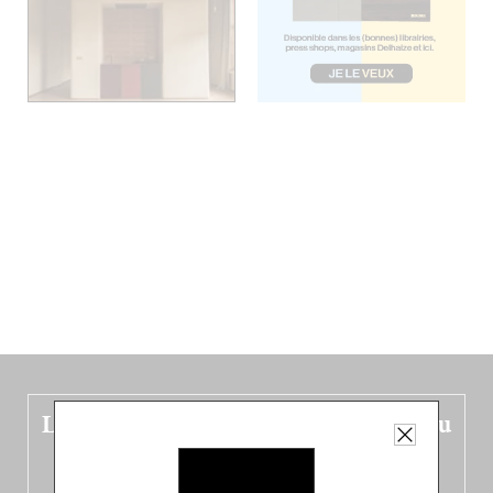
Le nouveau guide Belgique est sorti du
four !
Dans ce quatrième opus bigoût (en français côté pile, en