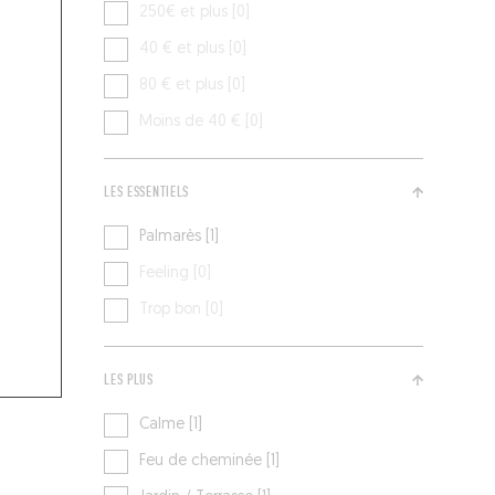
250€ et plus [0]
40 € et plus [0]
80 € et plus [0]
Moins de 40 € [0]
LES ESSENTIELS
Palmarès [1]
Feeling [0]
Trop bon [0]
LES PLUS
Calme [1]
Feu de cheminée [1]