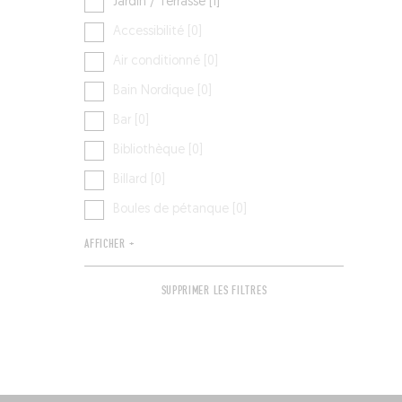
Jardin / Terrasse [1]
Accessibilité [0]
Air conditionné [0]
Bain Nordique [0]
Bar [0]
Bibliothèque [0]
Billard [0]
Boules de pétanque [0]
AFFICHER +
SUPPRIMER LES FILTRES