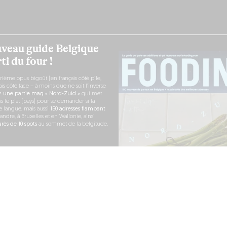
veau guide Belgique
ti du four !
rième opus bigoût (en français côté pile,
s côté face – à moins que ne soit l’inverse
ez
une partie mag « Nord-Zuid »
qui met
s le plat (pays) pour se demander si la
e langue, mais aussi
150 adresses flambant
andre, à Bruxelles et en Wallonie, ainsi
ès de 10 spots
au sommet de la belgitude.