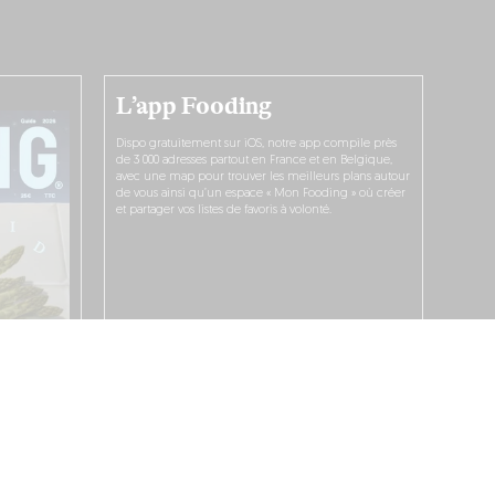
L’app Fooding
Dispo gratuitement sur iOS, notre app compile près
de 3 000 adresses partout en France et en Belgique,
avec une map pour trouver les meilleurs plans autour
de vous ainsi qu’un espace « Mon Fooding » où créer
et partager vos listes de favoris à volonté.