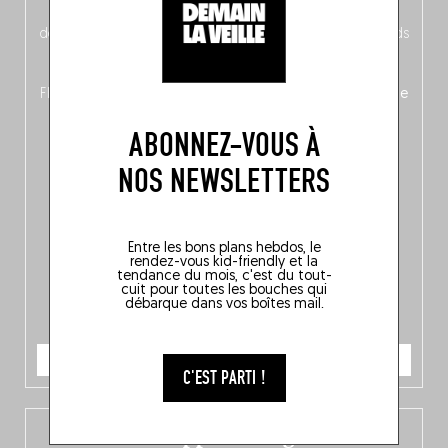
néerlandais côté face – à moins que ne soit l’inverse ?),
découvrez
une partie mag « Nord-Zuid »
qui met les pieds
dans le plat (pays) pour se demander si la cuisine a une
langue, mais aussi
150 adresses flambant neuves
en
Flandre, à Bruxelles et en Wallonie, ainsi qu’
un palmarès de
10 spots
au sommet de la belgitude.
ABONNEZ-VOUS À
NOS NEWSLETTERS
Entre les bons plans hebdos, le
rendez-vous kid-friendly et la
tendance du mois, c'est du tout-
cuit pour toutes les bouches qui
débarque dans vos boîtes mail.
JE COMMANDE
C'EST PARTI !
L’app Fooding