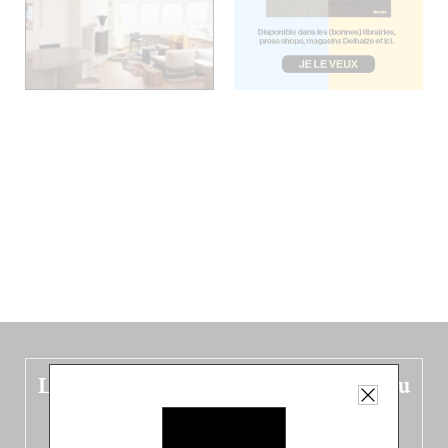
Le nouveau guide Belgique est sorti du
four !
Dans ce quatrième opus bigoût (en français côté pile, en