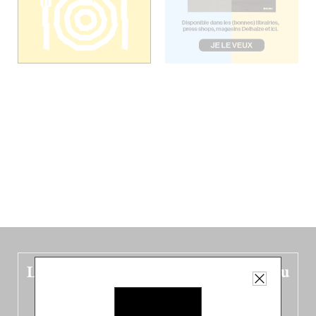
Le nouveau guide Belgique est sorti du
four !
Dans ce quatrième opus bigoût (en français côté pile, en