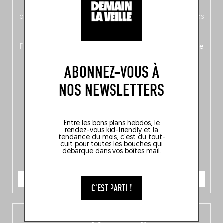
néerlandais côté face – à moins que ne soit l’inverse ?),
découvrez
une partie mag « Nord-Zuid »
qui met les pieds
dans le plat (pays) pour se demander si la cuisine a une
langue, mais aussi
150 adresses flambant neuves
en
Flandre, à Bruxelles et en Wallonie, ainsi qu’
un palmarès de
10 spots
au sommet de la belgitude.
ABONNEZ-VOUS À
NOS NEWSLETTERS
Entre les bons plans hebdos, le
rendez-vous kid-friendly et la
tendance du mois, c'est du tout-
cuit pour toutes les bouches qui
débarque dans vos boîtes mail.
JE COMMANDE
C'EST PARTI !
L’app Fooding