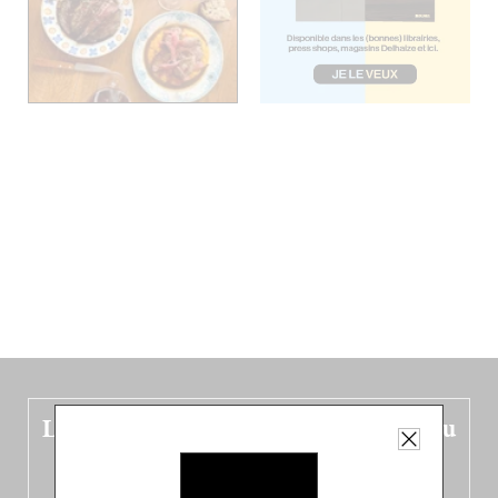
Le nouveau guide Belgique est sorti du
four !
Dans ce quatrième opus bigoût (en français côté pile, en