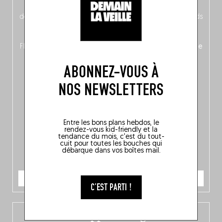
néerlandais côté face – à moins que ne soit l’inverse ?),
découvrez
une partie mag « Nord-Zuid »
qui met les pieds
dans le plat (pays) pour se demander si la cuisine a une
langue, mais aussi
150 adresses flambant neuves
en
Flandre, à Bruxelles et en Wallonie, ainsi qu’
un palmarès de
10 spots
au sommet de la belgitude.
ABONNEZ-VOUS À
NOS NEWSLETTERS
Entre les bons plans hebdos, le
rendez-vous kid-friendly et la
tendance du mois, c'est du tout-
cuit pour toutes les bouches qui
débarque dans vos boîtes mail.
JE COMMANDE
C'EST PARTI !
L’app Fooding