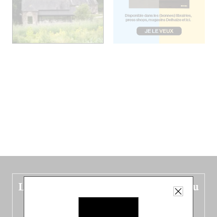
Le nouveau guide Belgique est sorti du
four !
Dans ce quatrième opus bigoût (en français côté pile, en