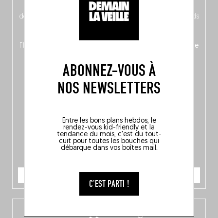
néerlandais côté face – à moins que ne soit l’inverse ?),
découvrez
une partie mag « Nord-Zuid »
qui met les pieds
dans le plat (pays) pour se demander si la cuisine a une
langue, mais aussi
150 adresses flambant neuves
en
Flandre, à Bruxelles et en Wallonie, ainsi qu’
un palmarès de
10 spots
au sommet de la belgitude.
ABONNEZ-VOUS À
NOS NEWSLETTERS
Entre les bons plans hebdos, le
rendez-vous kid-friendly et la
tendance du mois, c'est du tout-
cuit pour toutes les bouches qui
débarque dans vos boîtes mail.
JE COMMANDE
C'EST PARTI !
L’app Fooding