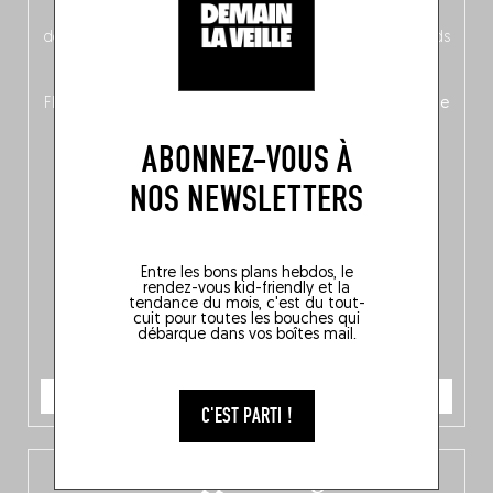
néerlandais côté face – à moins que ne soit l’inverse ?),
découvrez
une partie mag « Nord-Zuid »
qui met les pieds
dans le plat (pays) pour se demander si la cuisine a une
langue, mais aussi
150 adresses flambant neuves
en
Flandre, à Bruxelles et en Wallonie, ainsi qu’
un palmarès de
10 spots
au sommet de la belgitude.
ABONNEZ-VOUS À
NOS NEWSLETTERS
Entre les bons plans hebdos, le
rendez-vous kid-friendly et la
tendance du mois, c'est du tout-
cuit pour toutes les bouches qui
débarque dans vos boîtes mail.
JE COMMANDE
C'EST PARTI !
L’app Fooding