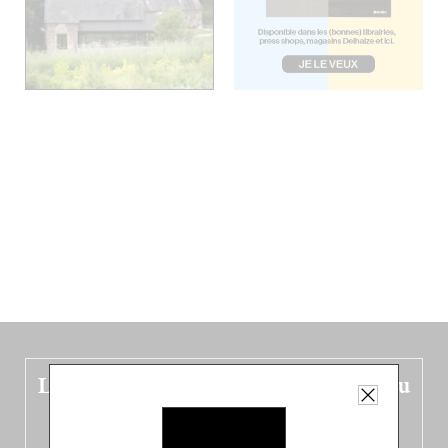
Le nouveau guide Belgique est sorti du
four !
Dans ce quatrième opus bigoût (en français côté pile, en