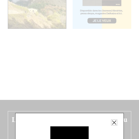
Le nouveau guide Belgique est sorti du
four !
Dans ce quatrième opus bigoût (en français côté pile, en