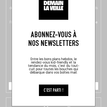
néerlandais côté face – à moins que ne soit l’inverse ?),
découvrez
une partie mag « Nord-Zuid »
qui met les pieds
dans le plat (pays) pour se demander si la cuisine a une
langue, mais aussi
150 adresses flambant neuves
en
Flandre, à Bruxelles et en Wallonie, ainsi qu’
un palmarès de
10 spots
au sommet de la belgitude.
ABONNEZ-VOUS À
NOS NEWSLETTERS
Entre les bons plans hebdos, le
rendez-vous kid-friendly et la
tendance du mois, c'est du tout-
cuit pour toutes les bouches qui
débarque dans vos boîtes mail.
JE COMMANDE
C'EST PARTI !
L’app Fooding