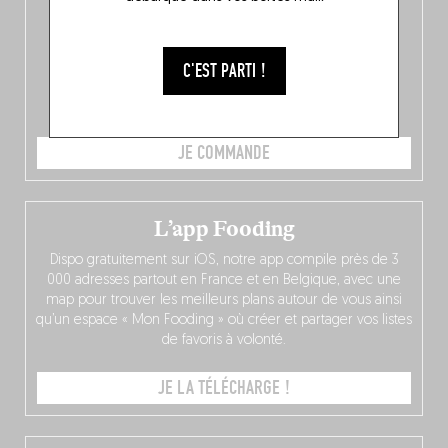
C'EST PARTI !
JE COMMANDE
L’app Fooding
Dispo gratuitement sur iOS, notre app compile près de 3
000 adresses partout en France et en Belgique, avec une
map pour trouver les meilleurs plans autour de vous ainsi
qu’un espace « Mon Fooding » où créer et partager vos listes
de favoris à volonté.
JE LA TÉLÉCHARGE !