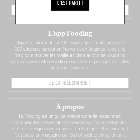
C'EST PARTI !
JE COMMANDE
L’app Fooding
Dispo gratuitement sur iOS, notre app compile près de 3
000 adresses partout en France et en Belgique, avec une
map pour trouver les meilleurs plans autour de vous ainsi
qu’un espace « Mon Fooding » où créer et partager vos listes
de favoris à volonté.
JE LA TÉLÉCHARGE !
À propos
Le Fooding est un guide indépendant de restaurants,
chambres, bars, caves et commerces qui font et défont le «
goût de l’époque » en France et en Belgique. Mais pas que !
C’est aussi un magazine où food et société s’installent à la