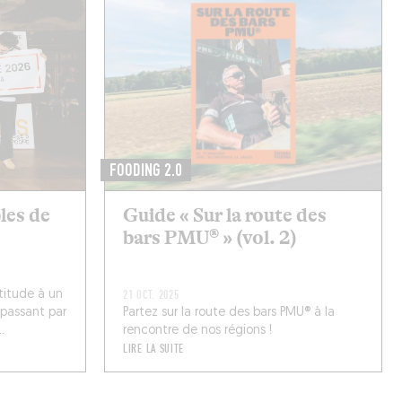
FOODING 2.0
bles de
Guide « Sur la route des
bars PMU® » (vol. 2)
titude à un
21 OCT. 2025
 passant par
Partez sur la route des bars PMU® à la
.
rencontre de nos régions !
LIRE LA SUITE