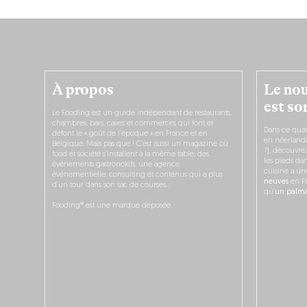
À propos
Le nou
est sor
Le Fooding est un guide indépendant de restaurants,
chambres, bars, caves et commerces qui font et
Dans ce quat
défont le « goût de l’époque » en France et en
en néerlandai
Belgique. Mais pas que ! C’est aussi un magazine où
?), découvr
food et société s’installent à la même table, des
les pieds dan
événements gastronokifs, une agence
cuisine a un
événementielle, consulting et contenus qui a plus
neuves
en Fl
d’un tour dans son sac de courses…
qu’
un palmar
Fooding® est une marque déposée.