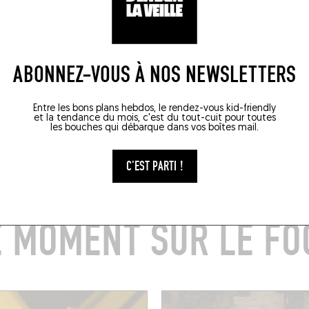
ABONNEZ-VOUS À NOS NEWSLETTERS
Tortuga, Paris
Entre les bons plans hebdos, le rendez-vous kid-friendly
et la tendance du mois, c'est du tout-cuit pour toutes
les bouches qui débarque dans vos boîtes mail.
17 OCT. 2020
Franklin Azzi et Pierre Marie
LIRE LA SUITE
C'EST PARTI !
E MOMENT SUR LE FO