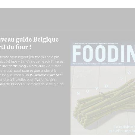
veau guide Belgique
ti du four !
rième opus bigoût (en français côté pile,
s côté face – à moins que ne soit l’inverse
ez
une partie mag « Nord-Zuid »
qui met
s le plat (pays) pour se demander si la
e langue, mais aussi
150 adresses flambant
andre, à Bruxelles et en Wallonie, ainsi
ès de 10 spots
au sommet de la belgitude.