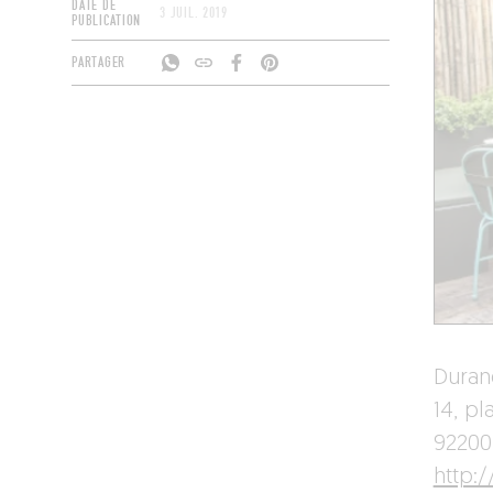
DATE DE
3 JUIL. 2019
PUBLICATION
PARTAGER
Duran
14, p
92200
http: