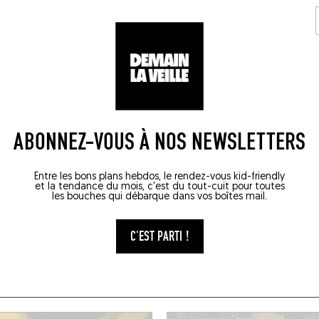
erie Rosie, Paris
Bocca, Nice
020
25 JUIL. 2020
elan
Studio Pano
ITE
LIRE LA SUITE
ABONNEZ-VOUS À NOS NEWSLETTERS
Entre les bons plans hebdos, le rendez-vous kid-friendly
1
2
3
4
5
6
25
et la tendance du mois, c'est du tout-cuit pour toutes
les bouches qui débarque dans vos boîtes mail.
C'EST PARTI !
E MOMENT SUR LE FO