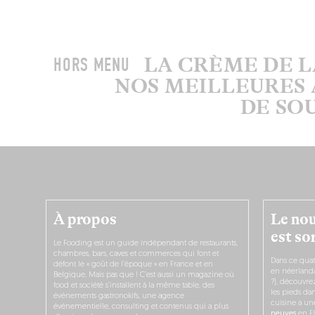
LA CRÈME DE 
HORS MENU
NOS MEILLEURES 
DE SO
À propos
Le nou
est sor
Le Fooding est un guide indépendant de restaurants,
chambres, bars, caves et commerces qui font et
Dans ce quat
défont le « goût de l’époque » en France et en
en néerlandai
Belgique. Mais pas que ! C’est aussi un magazine où
?), découvr
food et société s’installent à la même table, des
les pieds dan
événements gastronokifs, une agence
cuisine a un
événementielle, consulting et contenus qui a plus
neuves
en Fl