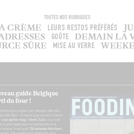
TOUTES NOS RUBRIQUES
LA CRÈME
J
LEURS RESTOS PRÉFÉRÉS
ADRESSES
DEMAIN LA 
GOÛTE
URCE SÛRE
WEEKEN
MISE AU VERRE
veau guide Belgique
ti du four !
rième opus bigoût (en français côté pile,
s côté face – à moins que ne soit l’inverse
ez
une partie mag « Nord-Zuid »
qui met
s le plat (pays) pour se demander si la
e langue, mais aussi
150 adresses flambant
andre, à Bruxelles et en Wallonie, ainsi