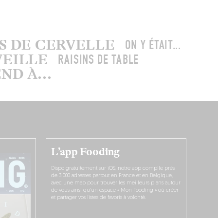
US DE CERVELLE
ON Y ÉTAIT...
VEILLE
RAISINS DE TABLE
D À...
L’app Fooding
Dispo gratuitement sur iOS, notre app compile près
de 3 000 adresses partout en France et en Belgique,
avec une map pour trouver les meilleurs plans autour
de vous ainsi qu’un espace « Mon Fooding » où créer
et partager vos listes de favoris à volonté.