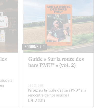
FOODING 2.0
bles
Guide « Sur la route des
bars PMU® » (vol. 2)
titude à
 en
21 OCT. 2025
r
Partez sur la route des bars PMU® à la
rencontre de nos régions !
LIRE LA SUITE