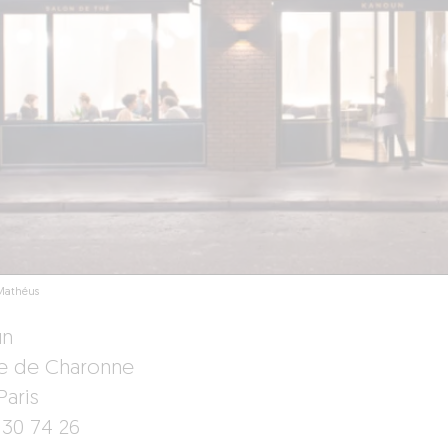
 Mathéus
un
ue de Charonne
Paris
 30 74 26