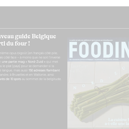
veau guide Belgique
ti du four !
rième opus bigoût (en français côté pile,
s côté face – à moins que ne soit l’inverse
ez
une partie mag « Nord-Zuid »
qui met
s le plat (pays) pour se demander si la
e langue, mais aussi
150 adresses flambant
andre, à Bruxelles et en Wallonie, ainsi
ès de 10 spots
au sommet de la belgitude.