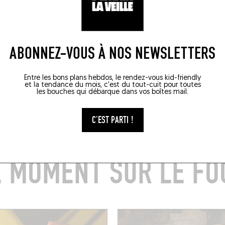
ABONNEZ-VOUS À NOS NEWSLETTERS
Tortuga, Paris
Entre les bons plans hebdos, le rendez-vous kid-friendly
et la tendance du mois, c'est du tout-cuit pour toutes
17 OCT. 2020
les bouches qui débarque dans vos boîtes mail.
Franklin Azzi et Pierre Marie
LIRE LA SUITE
C'EST PARTI !
E MOMENT SUR LE FO