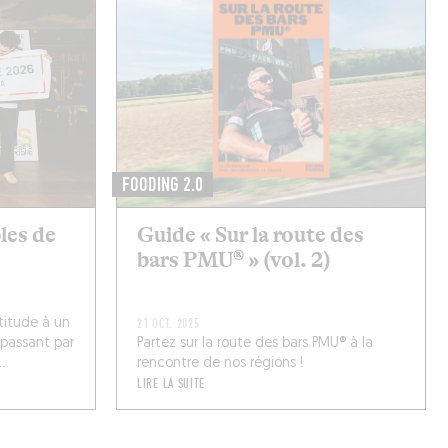
FOODING 2.0
bles de
Guide « Sur la route des
bars PMU® » (vol. 2)
titude à un
21 OCT. 2025
 passant par
Partez sur la route des bars PMU® à la
.
rencontre de nos régions !
LIRE LA SUITE