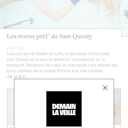
Les restos préf’ de Sam Quealy
3 AOÛT 2026
Sous ses airs de Barbie du turfu, la princesse techno-pop
Sam Quealy en a sous la serviette ! Australienne sur le
passeport, Parisienne de cœur, la chanteuse nous dévoile ses
spots préférés de la Grosse Pomme à la Ville Lumière.
LIRE LA SUITE