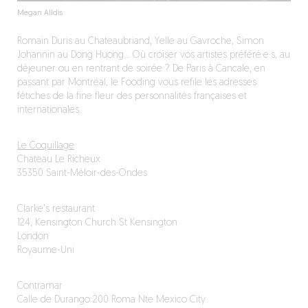
Megan Alldis
Romain Duris au Chateaubriand, Yelle au Gavroche, Simon
Johannin au Dong Huong… Où croiser vos artistes préféré·e·s, au
déjeuner ou en rentrant de soirée ? De Paris à Cancale, en
passant par Montréal, le Fooding vous refile les adresses
fétiches de la fine fleur des personnalités françaises et
internationales.
Le Coquillage
Chateau Le Richeux
35350 Saint-Méloir-des-Ondes
Clarke's restaurant
124, Kensington Church St Kensington
London
Royaume-Uni
Contramar
Calle de Durango 200 Roma Nte Mexico City