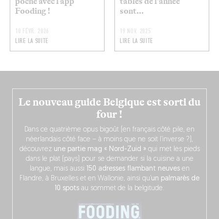
poche avec l’app
tables de l'année
Fooding !
sont...
10 FÉVR. 2026
19 NOV. 2025
LIRE LA SUITE
LIRE LA SUITE
Le nouveau guide Belgique est sorti du
four !
Dans ce quatrième opus bigoût (en français côté pile, en
néerlandais côté face – à moins que ne soit l’inverse ?),
découvrez
une partie mag « Nord-Zuid »
qui met les pieds
dans le plat (pays) pour se demander si la cuisine a une
langue, mais aussi
150 adresses flambant neuves
en
Flandre, à Bruxelles et en Wallonie, ainsi qu’
un palmarès de
10 spots
au sommet de la belgitude.