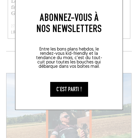
Les restos kid-
Les restos préf’ de
friendly préf’ de
Yasmine
Guigui Pop
ABONNEZ-VOUS À
NOS NEWSLETTERS
27 JUIL. 2026
20 JUIL. 2026
LIRE LA SUITE
LIRE LA SUITE
Entre les bons plans hebdos, le
rendez-vous kid-friendly et la
tendance du mois, c'est du tout-
EN CE MOMENT SUR LE FOODING
cuit pour toutes les bouches qui
débarque dans vos boîtes mail.
C'EST PARTI !