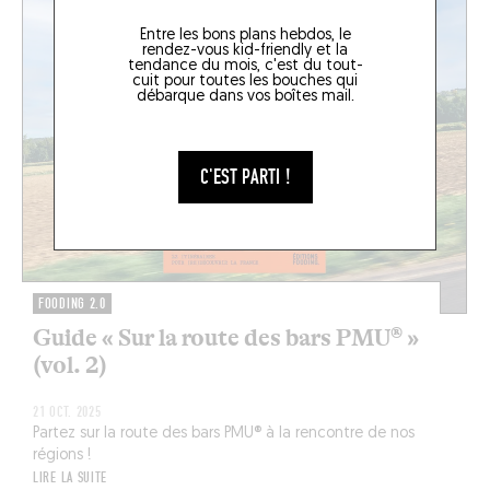
Entre les bons plans hebdos, le
rendez-vous kid-friendly et la
tendance du mois, c'est du tout-
cuit pour toutes les bouches qui
débarque dans vos boîtes mail.
C'EST PARTI !
FOODING 2.0
Guide « Sur la route des bars PMU® »
(vol. 2)
21 OCT. 2025
Partez sur la route des bars PMU® à la rencontre de nos
régions !
LIRE LA SUITE