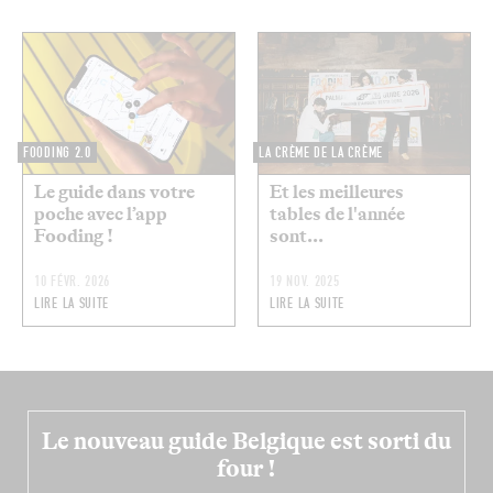
FOODING 2.0
LA CRÈME DE LA CRÈME
Le guide dans votre
Et les meilleures
poche avec l’app
tables de l'année
Fooding !
sont...
10 FÉVR. 2026
19 NOV. 2025
LIRE LA SUITE
LIRE LA SUITE
Le nouveau guide Belgique est sorti du
four !