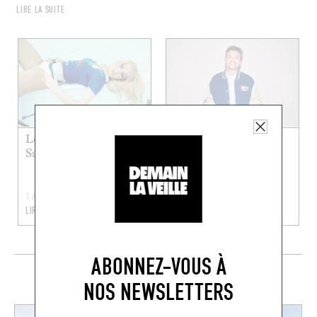
LIRE LA SUITE
Les restos préf’ de
Les restos kid-
Sam Quealy
friendly préf’ de
Guigui Pop
3 AOÛT 2026
27 JUIL. 2026
LIRE LA SUITE
LIRE LA SUITE
ABONNEZ-VOUS À
EN CE MOMENT SUR LE FOODING
NOS NEWSLETTERS