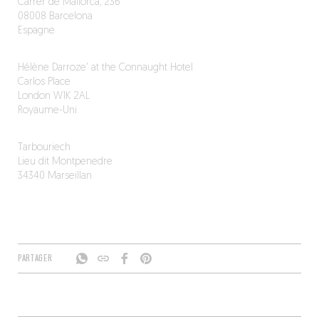
Carrer de Mallorca, 236
08008 Barcelona
Espagne
Hélène Darroze' at the Connaught Hotel
Carlos Place
London W1K 2AL
Royaume-Uni
Tarbouriech
Lieu dit Montpenedre
34340 Marseillan
PARTAGER