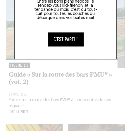
Entre les bons plans hebdos, le
rendez-vous kid-friendly et la
tendance du mois, c'est du tout-
cuit pour toutes les bouches qui
débarque dans vos boîtes mail.
C'EST PARTI !
FOODING 2.0
Guide « Sur la route des bars PMU® »
(vol. 2)
21 OCT. 2025
Partez sur la route des bars PMU® à la rencontre de nos
régions !
LIRE LA SUITE