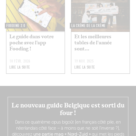
FOODING 2.0
LA CRÈME DE LA CRÈME
Le guide dans votre
Et les meilleures
poche avec l’app
tables de l'année
Fooding !
sont...
10 FÉVR. 2026
19 NOV. 2025
LIRE LA SUITE
LIRE LA SUITE
Le nouveau guide Belgique est sorti du
four !
Dans ce quatrième opus bigoût (en français côté pile, en
néerlandais côté face – à moins que ne soit l’inverse ?),
découvrez
une partie mag « Nord-Zuid »
qui met les pieds