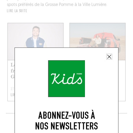
spots préférés de la Grosse Pomme à la Ville Lumière.
LIRE LA SUITE
Les restos kid-
Les restos préf’ de
friendly préf’ de
Yasmine
Guigui Pop
27 JUIL. 2026
20 JUIL. 2026
LIRE LA SUITE
LIRE LA SUITE
ABONNEZ-VOUS À
EN CE MOMENT SUR LE FOODING
NOS NEWSLETTERS