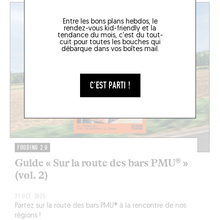
Entre les bons plans hebdos, le
rendez-vous kid-friendly et la
tendance du mois, c'est du tout-
cuit pour toutes les bouches qui
débarque dans vos boîtes mail.
C'EST PARTI !
FOODING 2.0
Guide « Sur la route des bars PMU® »
(vol. 2)
21 OCT. 2025
Partez sur la route des bars PMU® à la rencontre de nos
régions !