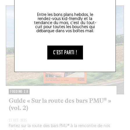
Entre les bons plans hebdos, le
rendez-vous kid-friendly et la
tendance du mois, c'est du tout-
cuit pour toutes les bouches qui
débarque dans vos boîtes mail.
C'EST PARTI !
FOODING 2.0
Guide « Sur la route des bars PMU® »
(vol. 2)
21 OCT. 2025
Partez sur la route des bars PMU® à la rencontre de nos