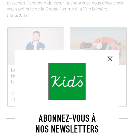
passeport, Parisienne de cœur, la chanteuse nous dévoile ses
spots préférés de la Grosse Pomme à la Ville Lumière.
LIRE LA SUITE
Les restos kid-
Les restos préf’ de
friendly préf’ de
Yasmine
Guigui Pop
27 JUIL. 2026
20 JUIL. 2026
LIRE LA SUITE
LIRE LA SUITE
ABONNEZ-VOUS À
NOS NEWSLETTERS
EN CE MOMENT SUR LE FOODING