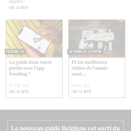
régions !
LIRE LA SUITE
FOODING 2.0
LA CRÈME DE LA CRÈME
Le guide dans votre
Et les meilleures
poche avec l’app
tables de l'année
Fooding !
sont...
10 FÉVR. 2026
19 NOV. 2025
LIRE LA SUITE
LIRE LA SUITE
Le nouveau guide Belgique est sorti du