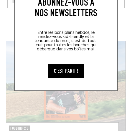
ABONNEZ-VOUS À
LIRE LA SUITE
LIRE LA SUITE
NOS NEWSLETTERS
EN CE MOMENT SUR LE FOODING
Entre les bons plans hebdos, le
rendez-vous kid-friendly et la
tendance du mois, c'est du tout-
cuit pour toutes les bouches qui
débarque dans vos boîtes mail.
C'EST PARTI !
FOODING 2.0