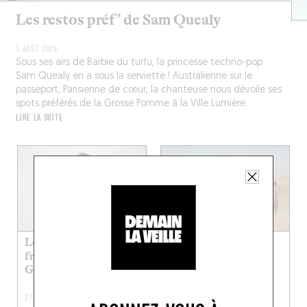
Les restos préf’ de Sam Quealy
3 AOÛT 2026
Sous ses airs de Barbie du turfu, la princesse techno-pop
Sam Quealy en a sous la serviette ! Australienne sur le
passeport, Parisienne de cœur, la chanteuse nous dévoile ses
spots préférés de la Grosse Pomme à la Ville Lumière.
LIRE LA SUITE
Les restos kid-
Les restos préf’ de
friendly préf’ de
Yasmine
Guigui Pop
27 JUIL. 2026
20 JUIL. 2026