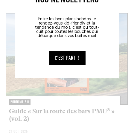
EN CE MOMENT SUR LE FOODING
Entre les bons plans hebdos, le
rendez-vous kid-friendly et la
tendance du mois, c'est du tout-
cuit pour toutes les bouches qui
débarque dans vos boîtes mail.
C'EST PARTI !
FOODING 2.0
Guide « Sur la route des bars PMU® »
(vol. 2)
21 OCT. 2025