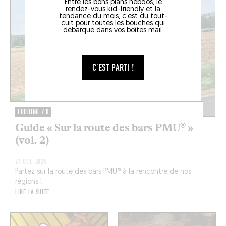
Entre les bons plans hebdos, le
rendez-vous kid-friendly et la
tendance du mois, c'est du tout-
cuit pour toutes les bouches qui
débarque dans vos boîtes mail.
C'EST PARTI !
FOODING 2.0
Guide « Sur la route des bars PMU® »
(vol. 2)
21 OCT. 2025
Partez sur la route des bars PMU® à la rencontre de nos
régions !
LIRE LA SUITE