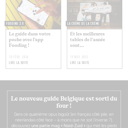
FOODING 2.0
LA CRÈME DE LA CRÈME
Le guide dans votre
Et les meilleures
poche avec l’app
tables de l'année
Fooding !
sont...
10 FÉVR. 2026
19 NOV. 2025
LIRE LA SUITE
LIRE LA SUITE
Le nouveau guide Belgique est sorti du
four !
Dans ce quatrième opus bigoût (en français côté pile, en
néerlandais côté face – à moins que ne soit l’inverse ?),
découvrez
une partie mag « Nord-Zuid »
qui met les pieds