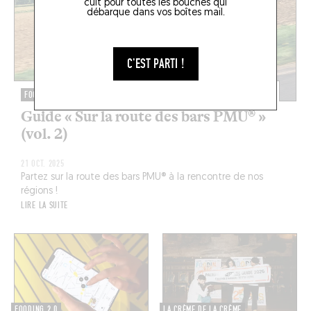
cuit pour toutes les bouches qui
débarque dans vos boîtes mail.
C'EST PARTI !
FOODING 2.0
Guide « Sur la route des bars PMU® »
(vol. 2)
21 OCT. 2025
Partez sur la route des bars PMU® à la rencontre de nos
régions !
LIRE LA SUITE
FOODING 2.0
LA CRÈME DE LA CRÈME