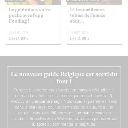
Le guide dans votre
Et les meilleures
poche avec l’app
tables de l'année
Fooding !
sont...
10 FÉVR. 2026
19 NOV. 2025
LIRE LA SUITE
LIRE LA SUITE
Le nouveau guide Belgique est sorti du
four !
Dans ce quatrième opus bigoût (en français côté pile, en
néerlandais côté face – à moins que ne soit l’inverse ?),
découvrez
une partie mag « Nord-Zuid »
qui met les pieds
dans le plat (pays) pour se demander si la cuisine a une
langue, mais aussi
150 adresses flambant neuves
en
Flandre, à Bruxelles et en Wallonie, ainsi qu’
un palmarès de
10 spots
au sommet de la belgitude.