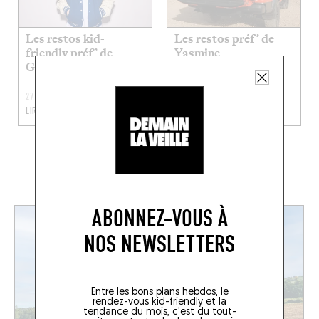
Les restos kid-
Les restos préf’ de
friendly préf’ de
Yasmine
Guigui Pop
27 JUIL. 2026
20 JUIL. 2026
LIRE LA SUITE
LIRE LA SUITE
EN CE MOMENT SUR LE FOODING
ABONNEZ-VOUS À
NOS NEWSLETTERS
Entre les bons plans hebdos, le
rendez-vous kid-friendly et la
tendance du mois, c'est du tout-