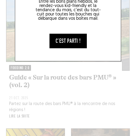
Entre les bons plans hebdos, le
rendez-vous kid-friendly et la
tendance du mois, c'est du tout-
cuit pour toutes les bouches qui
débarque dans vos boîtes mail.
C'EST PARTI !
FOODING 2.0
Guide « Sur la route des bars PMU® »
(vol. 2)
21 OCT. 2025
Partez sur la route des bars PMU® à la rencontre de nos
régions !
LIRE LA SUITE