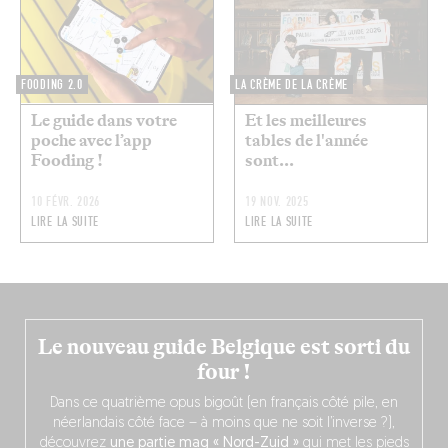
FOODING 2.0
LA CRÈME DE LA CRÈME
Le guide dans votre
Et les meilleures
poche avec l’app
tables de l'année
Fooding !
sont...
10 FÉVR. 2026
19 NOV. 2025
LIRE LA SUITE
LIRE LA SUITE
Le nouveau guide Belgique est sorti du
four !
Dans ce quatrième opus bigoût (en français côté pile, en
néerlandais côté face – à moins que ne soit l’inverse ?),
découvrez
une partie mag « Nord-Zuid »
qui met les pieds